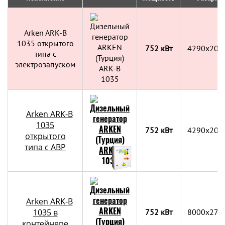
Arken ARK-B
1035 открытого
752 кВт
4290x202
типа с
электрозапуском
Arken ARK-B
1035
752 кВт
4290x202
открытого
типа с АВР
Arken ARK-B
1035 в
752 кВт
8000х270
контейнере