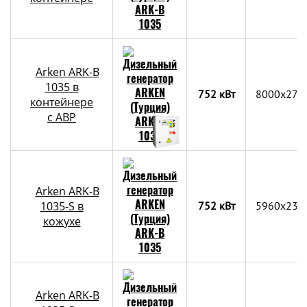
Arken ARK-B
1035 в
752 кВт
8000х270
контейнере
c АВР
Arken ARK-B
1035-S в
752 кВт
5960x237
кожухе
Arken ARK-B