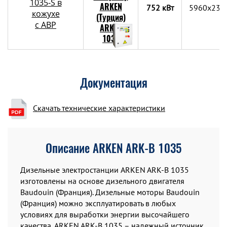
1035-S в
752 кВт
5960x237
кожухе
с АВР
Документация
Скачать технические характеристики
Описание ARKEN ARK-B 1035
Дизельные электростанции ARKEN ARK-B 1035
изготовлены на основе дизельного двигателя
Baudouin (Франция). Дизельные моторы Baudouin
(Франция) можно эксплуатировать в любых
условиях для выработки энергии высочайшего
качества. ARKEN ARK-B 1035 – надежный источник