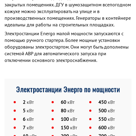
закрытых помещениях. ДГУ в шумозащитном всепогодном
кожухе можно эксплуатировать на улице и в
производственных помещениях. Генераторы в контейнере
идеальны для работы на строительных площадках.
Электростанции Energo малой мощности запускаются с
помощью ручного стартера. Более мощные установки
оборудованы электростартом. Они могут быть дополнены
системой АВР для автоматического запуска при
отключении основного электроснабжения.
Электростанции Энерго по мощности
2
кВт
60
кВт
450
кВт
5
кВт
80
кВт
500
кВт
6
кВт
100
кВт
550
кВт
7
кВт
150
кВт
600
кВт