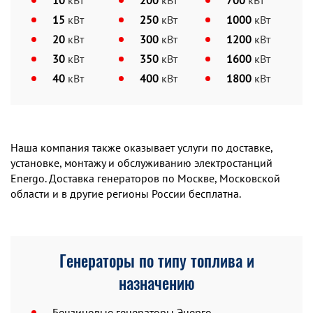
10
кВт
200
кВт
700
кВт
15
кВт
250
кВт
1000
кВт
20
кВт
300
кВт
1200
кВт
30
кВт
350
кВт
1600
кВт
40
кВт
400
кВт
1800
кВт
Наша компания также оказывает услуги по доставке,
установке, монтажу и обслуживанию электростанций
Energo. Доставка генераторов по Москве, Московской
области и в другие регионы России бесплатна.
Генераторы по типу топлива и
назначению
Бензиновые генераторы Энерго