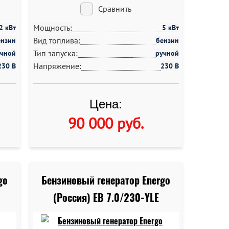
Сравнить
Мощность:
.2 кВт
5 кВт
Вид топлива:
ензин
бензин
Тип запуска:
учной
ручной
Напряжение:
230 В
230 В
Цена:
90 000 руб
.
go
Бензиновый генератор Energo
(Россия) EB 7.0/230-YLE