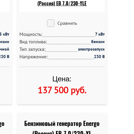
Сравнить
Мощность:
5 кВт
7 кВт
Вид топлива:
ензин
бензин
Тип запуска:
учной
электрозапуск
Напряжение:
230 В
230 В
Цена:
137 500 руб
.
go
Бензиновый генератор Energo
(Россия) EB 7.0/230-YL