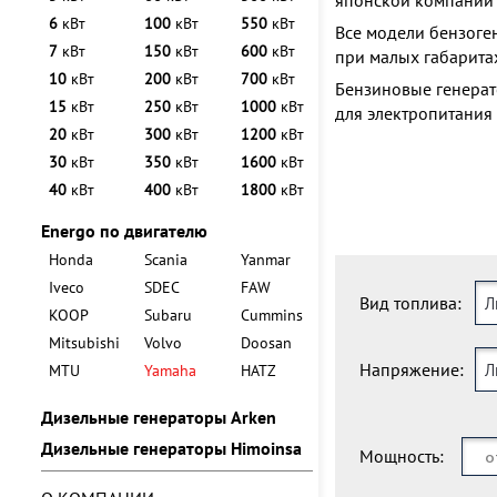
японской компании
6
кВт
100
кВт
550
кВт
Все модели бензоге
7
кВт
150
кВт
600
кВт
при малых габарита
10
кВт
200
кВт
700
кВт
Бензиновые генерат
15
кВт
250
кВт
1000
кВт
для электропитания 
20
кВт
300
кВт
1200
кВт
30
кВт
350
кВт
1600
кВт
40
кВт
400
кВт
1800
кВт
Energo по двигателю
Honda
Scania
Yanmar
Iveco
SDEC
FAW
Вид топлива:
Л
KOOP
Subaru
Cummins
Mitsubishi
Volvo
Doosan
Напряжение:
Л
MTU
Yamaha
HATZ
Дизельные генераторы Arken
Дизельные генераторы Himoinsa
Мощность: