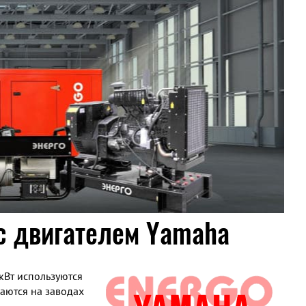
с двигателем Yamaha
кВт используются
аются на заводах