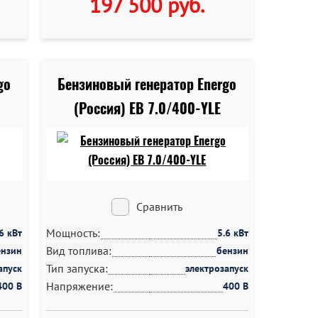
197 500 руб
.
go
Бензиновый генератор Energo
(Россия) EB 7.0/400-YLE
Сравнить
Мощность:
.6 кВт
5.6 кВт
Вид топлива:
ензин
бензин
Тип запуска:
апуск
электрозапуск
Напряжение:
400 В
400 В