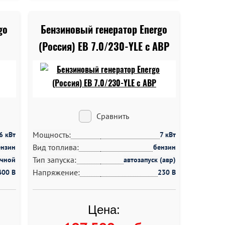
go
Бензиновый генератор Energo
(Россия) EB 7.0/230-YLE c АВР
Сравнить
Мощность:
.6 кВт
7 кВт
Вид топлива:
ензин
бензин
Тип запуска:
учной
автозапуск (авр)
Напряжение:
400 В
230 В
Цена: