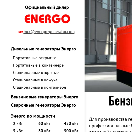
Официальный дилер
box@energo-generator.com
Дизельные генераторы Энерго
Портативные открытые
Портативные в контейнере
Стационарные открытые
Стационарные в кожухе
Стационарные в контейнере
Бенз
Бензиновые генераторы Энерго
Сварочные генераторы Энерго
Энерго по мощности
Для производства г
2
кВт
60
кВт
450
кВт
профессиональные б
5
кВт
80
кВт
500
кВт