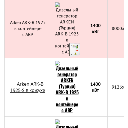
Arken ARK-B 1925
1400
в контейнере
8000х2
кВт
c АВР
Arken ARK-B
1400
9126x2
1925-S в кожухе
кВт