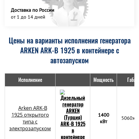
Доставка по России
от 1 до 14 дней
Цены на варианты исполнения генератора
ARKEN ARK-B 1925 в контейнере с
автозапуском
Исполнение
Мощность
Габар
Arken ARK-B
1925 открытого
1400
5060x2
типа с
кВт
электрозапуском