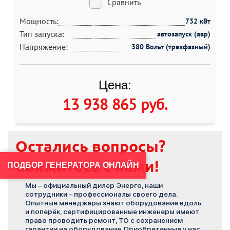
Сравнить
Мощность:
732 кВт
Тип запуска:
автозапуск (авр)
Напряжение:
380 Вольт (трехфазный)
Цена:
13 938 865 руб
.
Остались вопросы?
Свяжитесь с нами!
ПОДБОР ГЕНЕРАТОРА ОНЛАЙН
Мы – официальный дилер Энерго, наши
сотрудники – профессионалы своего дела.
Опытные менеджеры знают оборудование вдоль
и поперёк, сертифицированные инженеры имеют
право проводить ремонт, ТО с сохранением
гарантии на оборудование. Приобретенные у нас