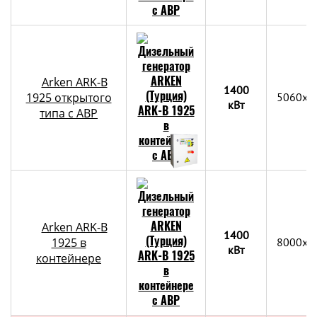
Arken ARK-B
1400
1925 открытого
5060x2
кВт
типа с АВР
Arken ARK-B
1400
1925 в
8000х2
кВт
контейнере