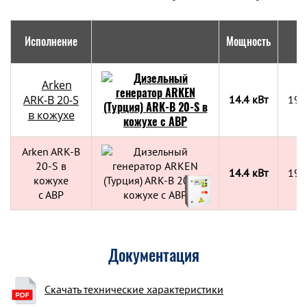
Исполнение
Мощность
Г
Arken
ARK-B 20-S
14.4 кВт
196
в кожухе
Arken ARK-B
20-S в
14.4 кВт
196
кожухе
с АВР
Документация
Скачать технические характеристики