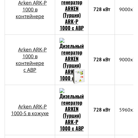
Arken ARK-P
1000 в
728 кВт
9000х3
контейнере
Arken ARK-P
1000 в
728 кВт
9000х3
контейнере
c АВР
Arken ARK-P
728 кВт
5960x2
1000-S в кожухе