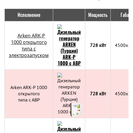
Исполнение
Мощность
Габар
Arken ARK-P
1000 открытого
728 кВт
4500x2
типа с
электрозапуском
Arken ARK-P 1000
открытого
728 кВт
4500x2
типа с АВР