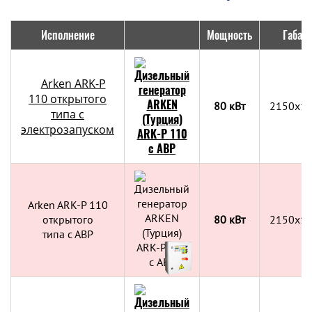
Исполнение
Мощность
Габар
Arken ARK-P
110 открытого
80 кВт
2150x1
типа с
электрозапуском
Arken ARK-P 110
открытого
80 кВт
2150x1
типа с АВР