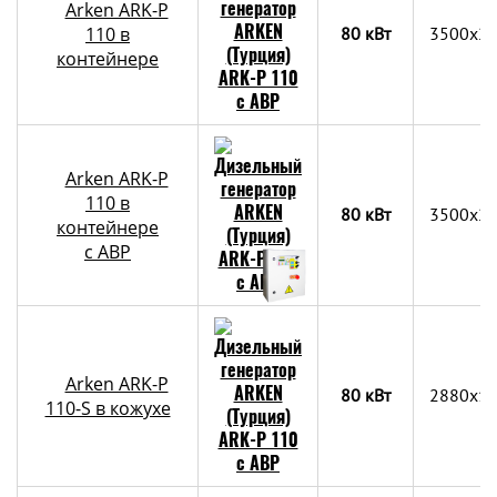
Arken ARK-P
110 в
80 кВт
3500х2
контейнере
Arken ARK-P
110 в
80 кВт
3500х2
контейнере
c АВР
Arken ARK-P
80 кВт
2880x1
110-S в кожухе