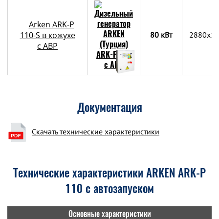
Arken ARK-P
110-S в кожухе
80 кВт
2880x1
с АВР
Документация
Скачать технические характеристики
Технические характеристики ARKEN ARK-P
110 с автозапуском
Основные характеристики