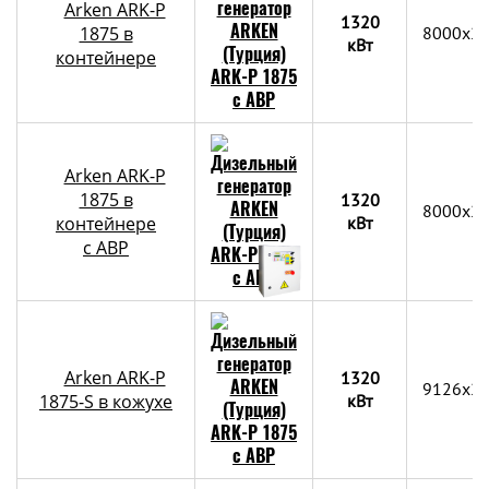
Arken ARK-P
1320
1875 в
8000х2
кВт
контейнере
Arken ARK-P
1875 в
1320
8000х2
контейнере
кВт
c АВР
Arken ARK-P
1320
9126x2
1875-S в кожухе
кВт