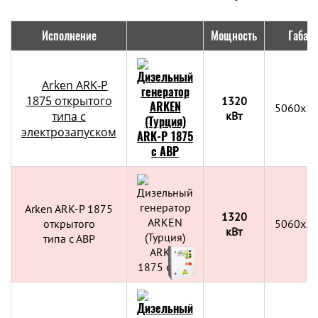
Исполнение
Мощность
Габар
Arken ARK-P
1875 открытого
1320
5060x2
типа с
кВт
электрозапуском
Arken ARK-P 1875
1320
открытого
5060x2
кВт
типа с АВР