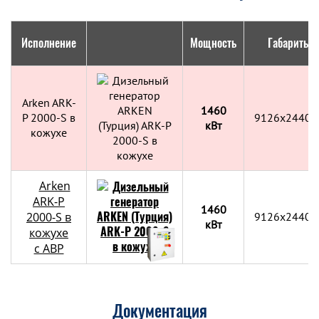
Исполнение
Мощность
Габариты, 
Arken ARK-
1460
P 2000-S в
9126x2440x
кВт
кожухе
Arken
ARK-P
1460
2000-S в
9126x2440x
кВт
кожухе
с АВР
Документация