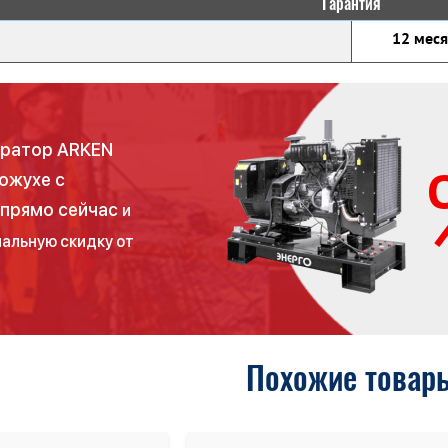
Гарантия
12 мес
ератор ARKEN
кожухе с
 прямо сейчас
и
альную скидку от
Похожие товар