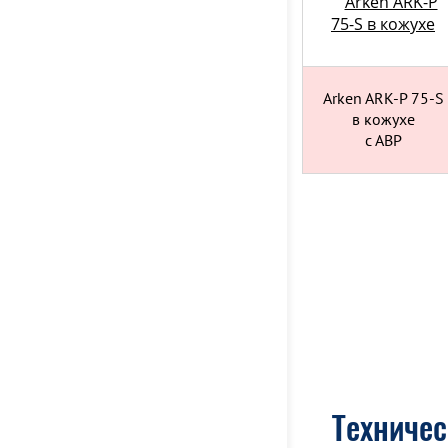
Arken ARK-P
75-S в кожухе
Arken ARK-P 75-S
в кожухе
с АВР
Техничес