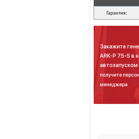
Гарантия:
Закажите ген
ARK-P 75-S в 
автозапуском
получите персон
менеджера