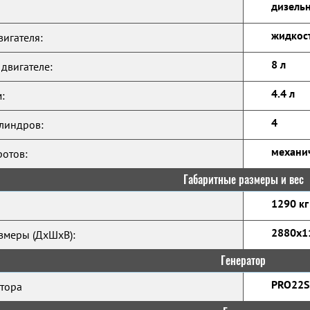
дизельн
жидкос
игателя:
8 л
 двигателе:
4.4 л
:
4
линдров:
механи
ротов:
Габаритные размеры и вес
1290 кг
2880x1
змеры (ДхШхВ):
Генератор
PRO22S
тора