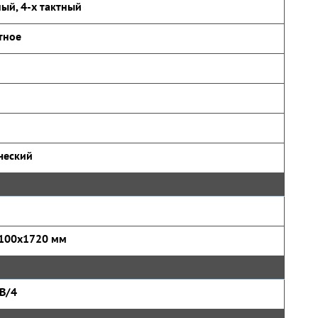
ый, 4-х тактный
тное
ческий
100x1720 мм
B/4