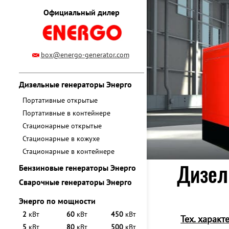
Официальный дилер
box@energo-generator.com
Дизельные генераторы Энерго
Портативные открытые
Портативные в контейнере
Стационарные открытые
Стационарные в кожухе
Стационарные в контейнере
Дизел
Бензиновые генераторы Энерго
Сварочные генераторы Энерго
Энерго по мощности
2
кВт
60
кВт
450
кВт
Тех. характ
5
кВт
80
кВт
500
кВт