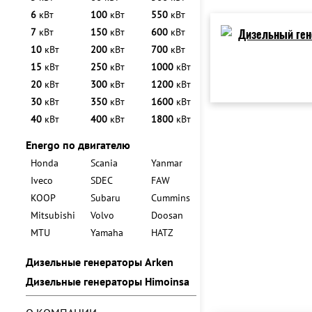
6
кВт
100
кВт
550
кВт
7
кВт
150
кВт
600
кВт
10
кВт
200
кВт
700
кВт
15
кВт
250
кВт
1000
кВт
20
кВт
300
кВт
1200
кВт
30
кВт
350
кВт
1600
кВт
40
кВт
400
кВт
1800
кВт
Energo по двигателю
Honda
Scania
Yanmar
Iveco
SDEC
FAW
KOOP
Subaru
Cummins
Mitsubishi
Volvo
Doosan
MTU
Yamaha
HATZ
Дизельные генераторы Arken
Дизельные генераторы Himoinsa