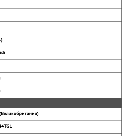
А)
idi
ч
ч
 (Великобритания)
44TG1