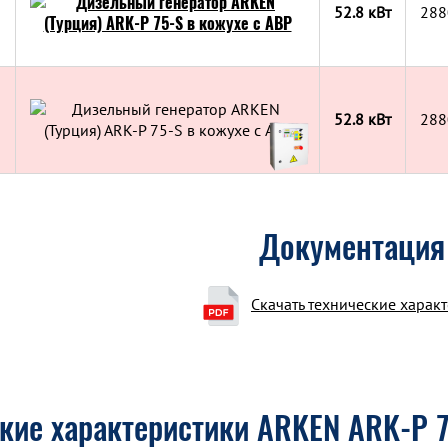
52.8 кВт
288
52.8 кВт
288
Документация
Скачать технические харак
кие характеристики ARKEN ARK-P 7