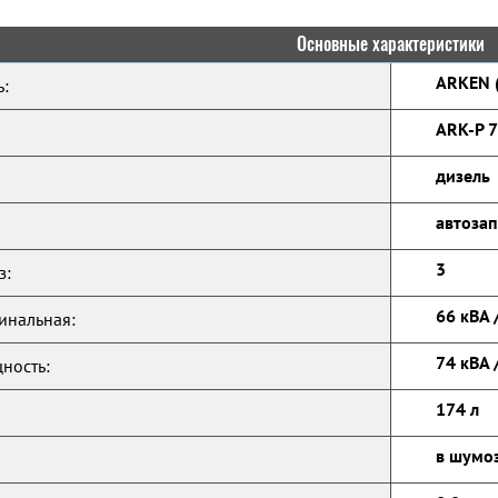
Основные характеристики
ARKEN (
:
ARK-P 7
дизель
автозап
3
з:
66 кВА 
инальная:
74 кВА 
ность:
174 л
в шумо