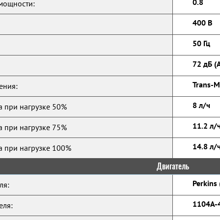
0.8
мощности:
400 В
50 Гц
72 дБ (
Trans-M
ения:
8 л/ч
а при нагрузке 50%
11.2 л/
а при нагрузке 75%
14.8 л/
а при нагрузке 100%
Двигатель
Perkins
ля:
1104A-
еля: