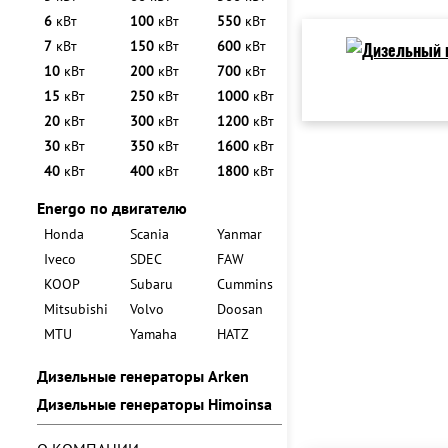
6
кВт
100
кВт
550
кВт
7
кВт
150
кВт
600
кВт
10
кВт
200
кВт
700
кВт
15
кВт
250
кВт
1000
кВт
20
кВт
300
кВт
1200
кВт
30
кВт
350
кВт
1600
кВт
40
кВт
400
кВт
1800
кВт
Energo по двигателю
Honda
Scania
Yanmar
Iveco
SDEC
FAW
KOOP
Subaru
Cummins
Mitsubishi
Volvo
Doosan
MTU
Yamaha
HATZ
Дизельные генераторы Arken
Дизельные генераторы Himoinsa