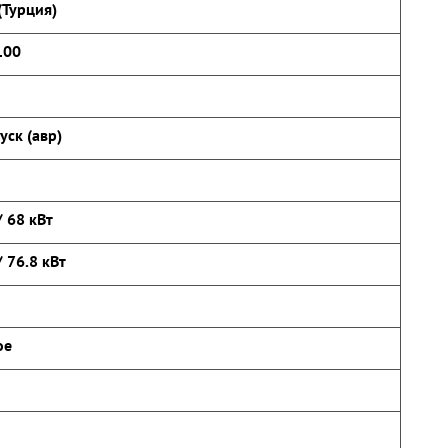
Турция)
100
уск (авр)
/ 68 кВт
/ 76.8 кВт
ое