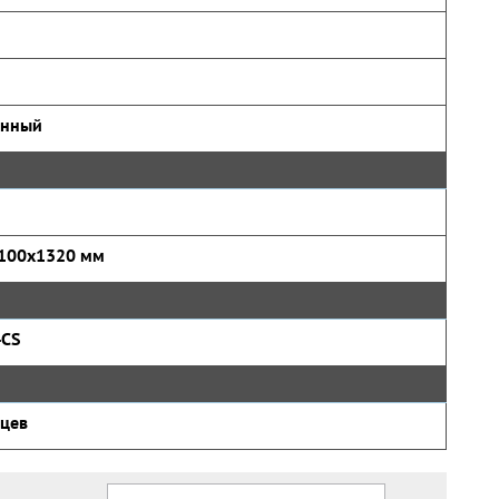
онный
100x1320 мм
CS
яцев