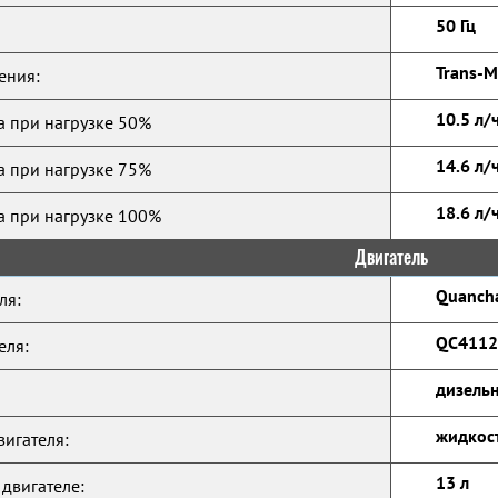
50 Гц
Trans-M
ения:
10.5 л/
а при нагрузке 50%
14.6 л/
а при нагрузке 75%
18.6 л/
а при нагрузке 100%
Двигатель
Quanch
ля:
QC4112
еля:
дизельн
жидкос
игателя:
13 л
 двигателе: