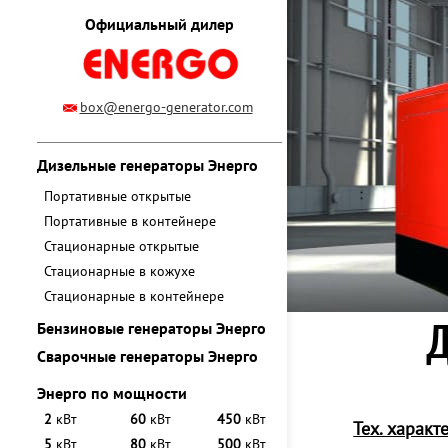
Официальный дилер
box@energo-generator.com
Дизельные генераторы Энерго
Портативные открытые
Портативные в контейнере
Стационарные открытые
Стационарные в кожухе
Стационарные в контейнере
Д
Бензиновые генераторы Энерго
Сварочные генераторы Энерго
Энерго по мощности
2
кВт
60
кВт
450
кВт
Тех. характ
5
кВт
80
кВт
500
кВт