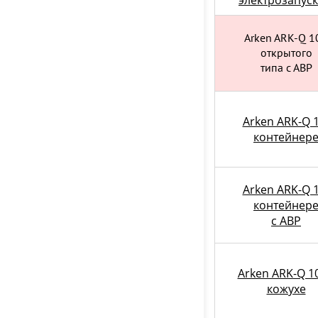
электрозапус
Arken ARK-Q 1
открытого
типа с АВР
Arken ARK-Q 1
контейнер
Arken ARK-Q 1
контейнер
c АВР
Arken ARK-Q 10
кожухе