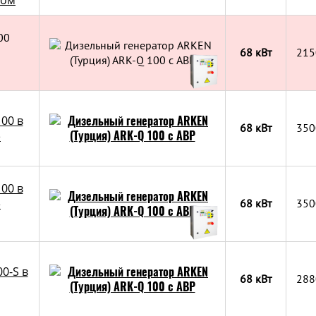
ком
00
68 кВт
215
00 в
68 кВт
350
е
00 в
е
68 кВт
350
0-S в
68 кВт
288