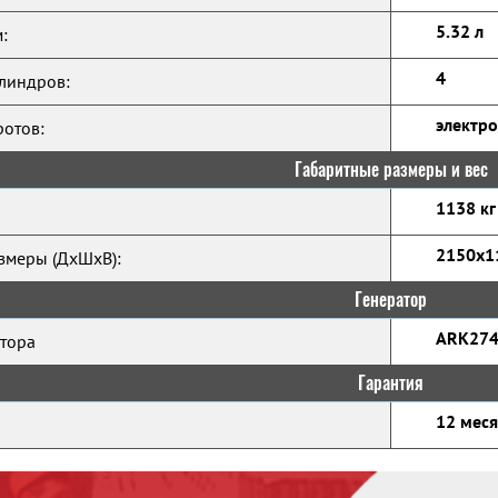
5.32 л
:
4
линдров:
электр
ротов:
Габаритные размеры и вес
1138 кг
2150x1
змеры (ДхШхВ):
Генератор
ARK274
тора
Гарантия
12 мес