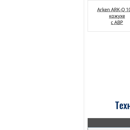
Arken ARK-Q 10
кожухе
с АВР
Тех