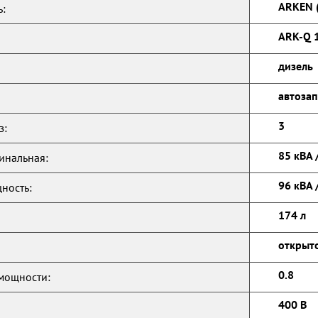
ARKEN (
:
ARK-Q 
дизель
автозап
3
з:
85 кВА 
инальная:
96 кВА 
ность:
174 л
открыт
0.8
мощности:
400 В