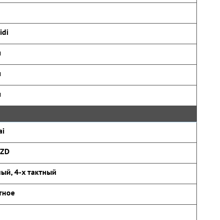
idi
ч
ч
ч
ai
ZD
ый, 4-х тактный
тное