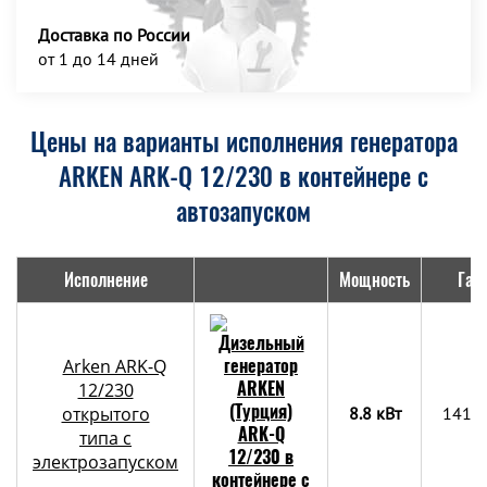
Доставка по России
от 1 до 14 дней
Цены на варианты исполнения генератора
ARKEN ARK-Q 12/230 в контейнере с
автозапуском
Исполнение
Мощность
Габ
Arken ARK-Q
12/230
открытого
8.8 кВт
1410
типа с
электрозапуском