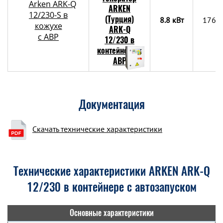
Arken ARK-Q
12/230-S в
8.8 кВт
1761
кожухе
с АВР
Документация
Скачать технические характеристики
Технические характеристики ARKEN ARK-Q
12/230 в контейнере с автозапуском
Основные характеристики