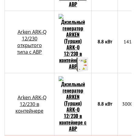
Arken ARK-Q
12/230
8.8 кВт
1410
открытого
типа с АВР
Arken ARK-Q
12/230 в
8.8 кВт
3000х
контейнере