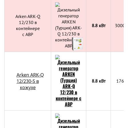
Arken ARK-Q
12/230 в
8.8 кВт
3000х
контейнере
c АВР
Arken ARK-Q
12/230-S в
8.8 кВт
1761
кожухе