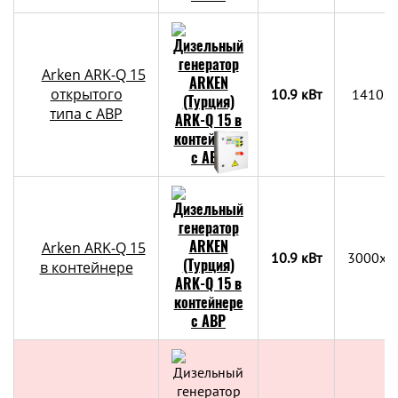
Arken ARK-Q 15
открытого
10.9 кВт
1410x
типа с АВР
Arken ARK-Q 15
10.9 кВт
3000х2
в контейнере