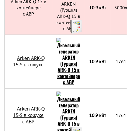
Arken ARK-Q 15 в
контейнере
10.9 кВт
3000х2
c АВР
Arken ARK-Q
10.9 кВт
1761x
15-S в кожухе
Arken ARK-Q
15-S в кожухе
10.9 кВт
1761x
с АВР