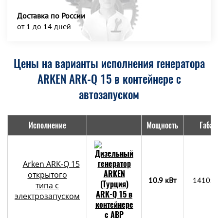
Доставка по России
от 1 до 14 дней
Цены на варианты исполнения генератора
ARKEN ARK-Q 15 в контейнере с
автозапуском
Исполнение
Мощность
Габар
Arken ARK-Q 15
открытого
10.9 кВт
1410x
типа с
электрозапуском