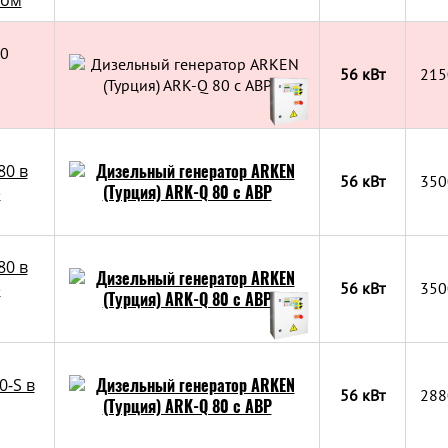
ком
80
56 кВт
215
80 в
56 кВт
350
е
80 в
е
56 кВт
350
0-S в
56 кВт
288