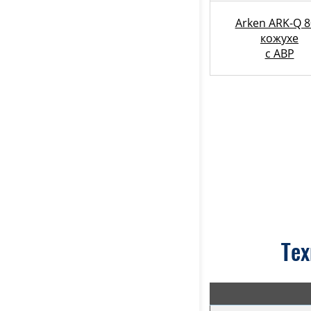
Arken ARK-Q 8
кожухе
с АВР
Тех