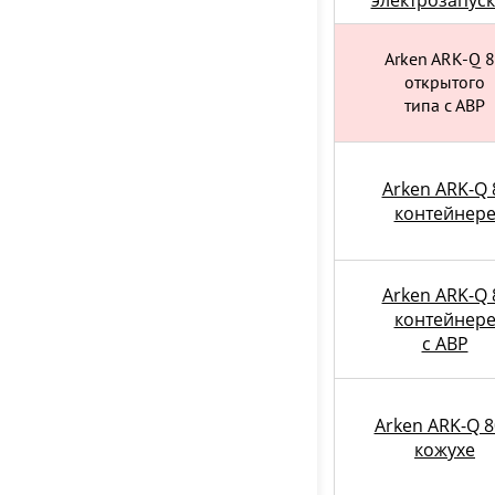
электрозапус
Arken ARK-Q 
открытого
типа с АВР
Arken ARK-Q 
контейнер
Arken ARK-Q 
контейнер
c АВР
Arken ARK-Q 8
кожухе