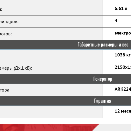
5.61 л
:
4
линдров:
электр
ротов:
Габаритные размеры и вес
1038 кг
2150x1
змеры (ДхШхВ):
Генератор
ARK224
тора
Гарантия
12 мес