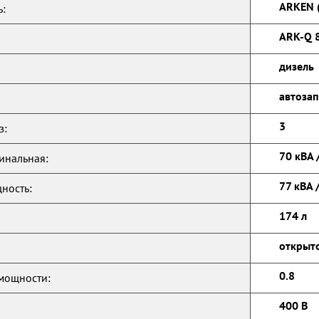
ARKEN (
:
ARK-Q 
дизель
автозап
3
з:
70 кВА 
инальная:
77 кВА 
ность:
174 л
открыт
0.8
мощности:
400 В