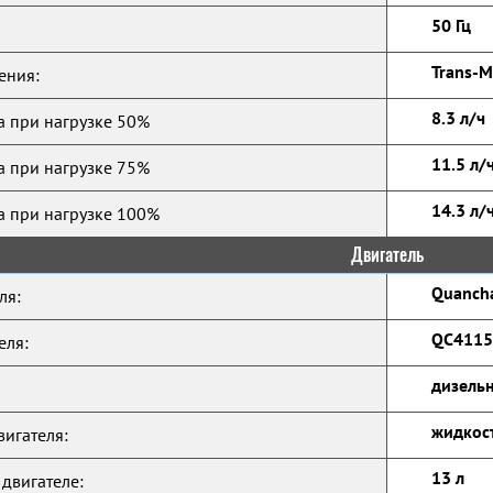
50 Гц
Trans-M
ения:
8.3 л/ч
а при нагрузке 50%
11.5 л/
а при нагрузке 75%
14.3 л/
а при нагрузке 100%
Двигатель
Quanch
ля:
QC411
еля:
дизельн
жидкос
игателя:
13 л
 двигателе: