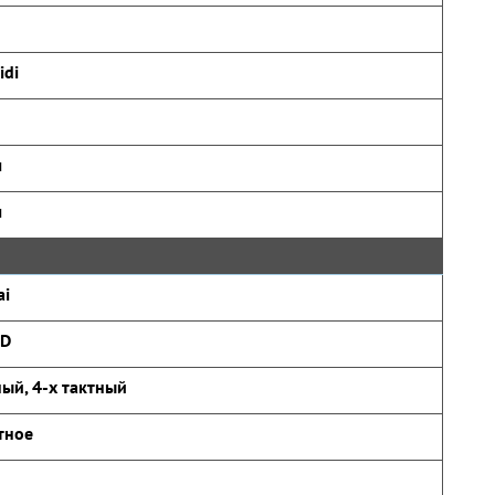
idi
ч
ч
ai
5D
ый, 4-х тактный
тное