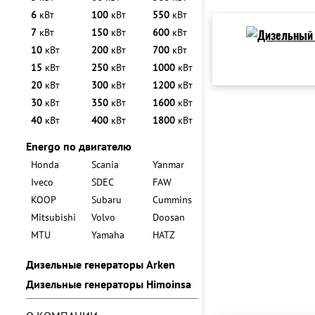
6
кВт
100
кВт
550
кВт
7
кВт
150
кВт
600
кВт
10
кВт
200
кВт
700
кВт
15
кВт
250
кВт
1000
кВт
20
кВт
300
кВт
1200
кВт
30
кВт
350
кВт
1600
кВт
40
кВт
400
кВт
1800
кВт
Energo по двигателю
Honda
Scania
Yanmar
Iveco
SDEC
FAW
KOOP
Subaru
Cummins
Mitsubishi
Volvo
Doosan
MTU
Yamaha
HATZ
Дизельные генераторы Arken
Дизельные генераторы Himoinsa