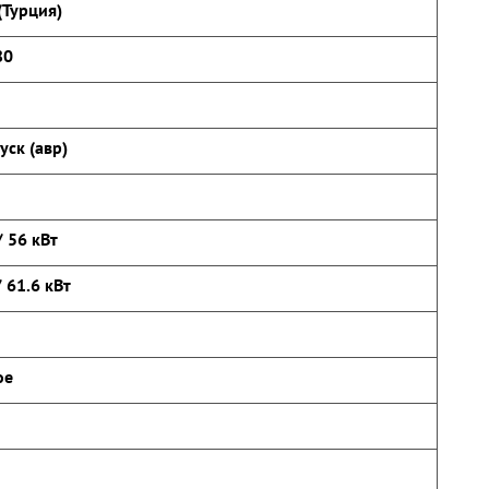
Турция)
80
уск (авр)
/ 56 кВт
/ 61.6 кВт
ое