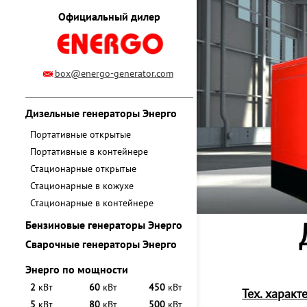
Официальный дилер
box@energo-generator.com
Дизельные генераторы Энерго
Портативные открытые
Портативные в контейнере
Стационарные открытые
Стационарные в кожухе
Стационарные в контейнере
Бензиновые генераторы Энерго
Сварочные генераторы Энерго
Энерго по мощности
2
кВт
60
кВт
450
кВт
Тех. характ
5
кВт
80
кВт
500
кВт