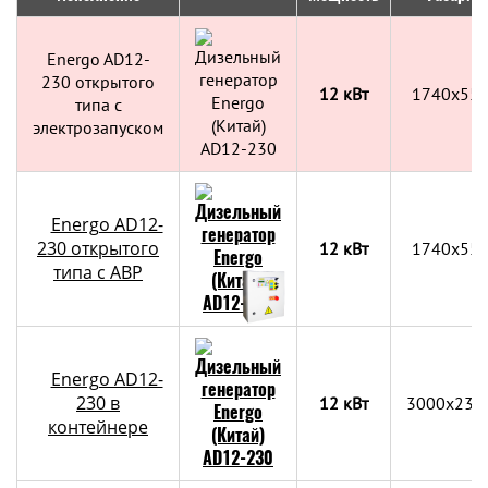
Energo AD12-
230 открытого
12 кВт
1740x55
типа с
электрозапуском
Energo AD12-
230 открытого
12 кВт
1740x55
типа с АВР
Energo AD12-
230 в
12 кВт
3000х230
контейнере