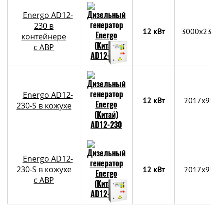
Energo AD12-
230 в
12 кВт
3000х230
контейнере
c АВР
Energo AD12-
12 кВт
2017x95
230-S в кожухе
Energo AD12-
230-S в кожухе
12 кВт
2017x95
с АВР