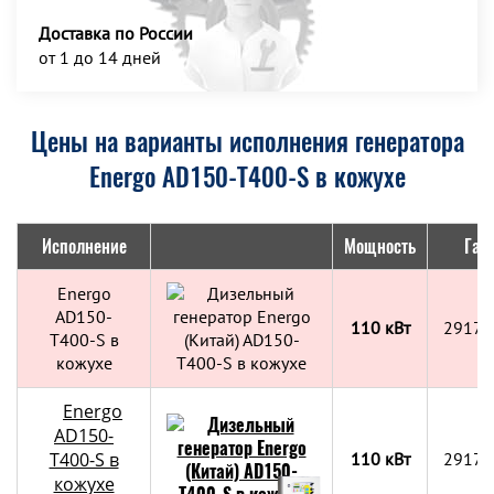
Доставка по России
от 1 до 14 дней
Цены на варианты исполнения генератора
Energo AD150-T400-S в кожухе
Исполнение
Мощность
Габ
Energo
AD150-
110 кВт
2917x
T400-S в
кожухе
Energo
AD150-
T400-S в
110 кВт
2917x
кожухе