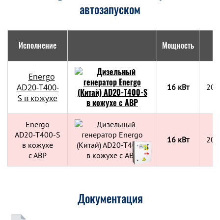
автозапуском
Исполнение
Мощность
Г
Energo
AD20-T400-
16 кВт
201
S в кожухе
Energo
AD20-T400-S
16 кВт
201
в кожухе
с АВР
Документация