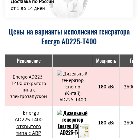
Доставка по России
от 1 до 14 дней
Цены на варианты исполнения генератора
Energo AD225-T400
Исполнение
Мощность
Габ
Energo AD225-
T400 открытого
180 кВт
2600x
типа с
электрозапуском
Energo
AD225-T400
180 кВт
2600x
открытого
типа с АВР