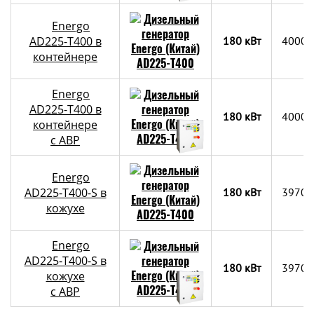
Energo
AD225-T400 в
180 кВт
4000х
контейнере
Energo
AD225-T400 в
180 кВт
4000х
контейнере
c АВР
Energo
AD225-T400-S в
180 кВт
3970x
кожухе
Energo
AD225-T400-S в
180 кВт
3970x
кожухе
с АВР