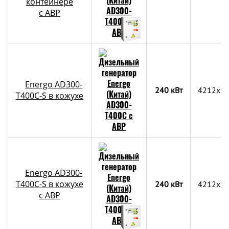
контейнере
c АВР
Energo AD300-
240 кВт
4212x1
T400C-S в кожухе
Energo AD300-
T400C-S в кожухе
240 кВт
4212x1
с АВР