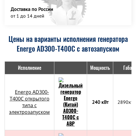
Доставка по России
от 1 до 14 дней
Цены на варианты исполнения генератора
Energo AD300-T400C с автозапуском
Исполнение
Мощность
Габар
Energo AD300-
T400C открытого
240 кВт
2890x1
типа с
электрозапуском