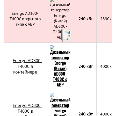
Energo AD300-
T400C открытого
240 кВт
2890x1
типа с АВР
Energo AD300-
T400C в
240 кВт
4000х2
контейнере
Energo AD300-
T400C в
240 кВт
4000х2