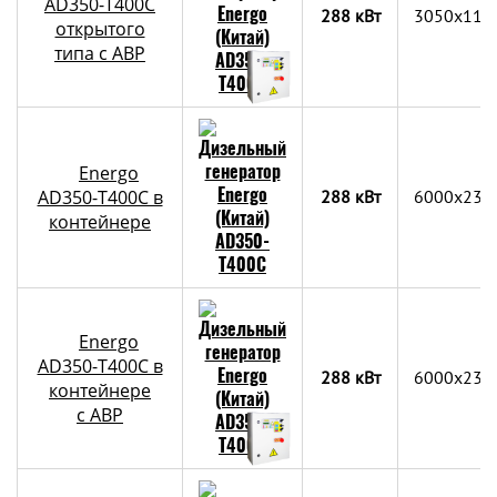
AD350-T400C
288 кВт
3050x115
открытого
типа с АВР
Energo
AD350-T400C в
288 кВт
6000х235
контейнере
Energo
AD350-T400C в
288 кВт
6000х235
контейнере
c АВР