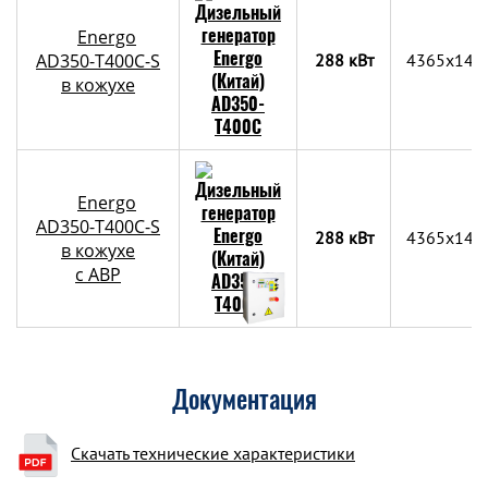
Energo
AD350-T400C-S
288 кВт
4365x140
в кожухе
Energo
AD350-T400C-S
288 кВт
4365x140
в кожухе
с АВР
Документация
Скачать технические характеристики