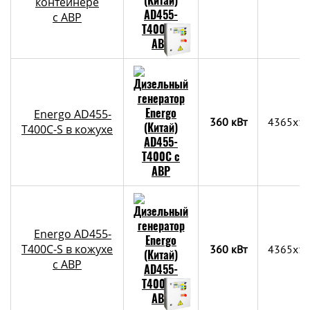
контейнере
c АВР
Energo AD455-
360 кВт
4365x1
T400C-S в кожухе
Energo AD455-
T400C-S в кожухе
360 кВт
4365x1
с АВР