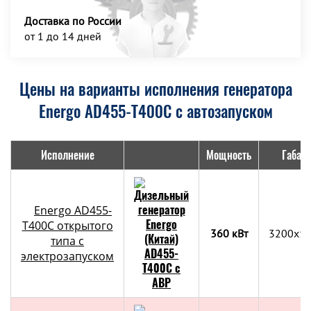
Доставка по России
от 1 до 14 дней
Цены на варианты исполнения генератора
Energo AD455-T400C с автозапуском
Исполнение
Мощность
Габар
Energo AD455-
T400C открытого
360 кВт
3200x1
типа с
электрозапуском