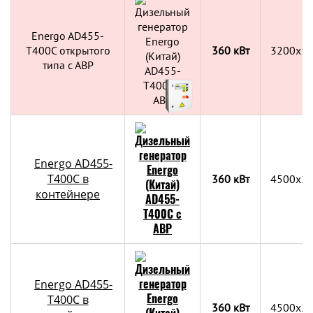
Energo AD455-
T400C открытого
360 кВт
3200x1
типа с АВР
Energo AD455-
T400C в
360 кВт
4500х2
контейнере
Energo AD455-
T400C в
360 кВт
4500х2