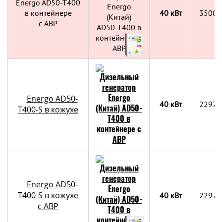
Energo AD50-T400
в контейнере
40 кВт
3500х
c АВР
Energo AD50-
40 кВт
2297x
T400-S в кожухе
Energo AD50-
T400-S в кожухе
40 кВт
2297x
с АВР