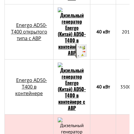
Energo AD50-
T400 открытого
40 кВт
2018
типа с АВР
Energo AD50-
T400 в
40 кВт
3500х
контейнере