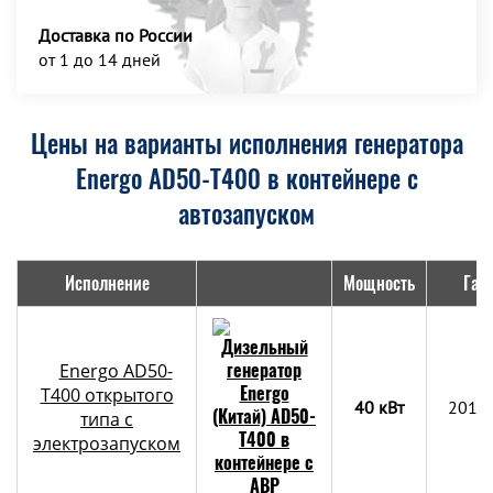
Доставка по России
от 1 до 14 дней
Цены на варианты исполнения генератора
Energo AD50-T400 в контейнере с
автозапуском
Исполнение
Мощность
Габ
Energo AD50-
T400 открытого
40 кВт
2018
типа с
электрозапуском