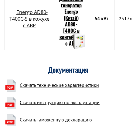
Energo AD80-
T400C-S в кожухе
64 кВт
2517x1
с АВР
Документация
Скачать технические характеристики
Скачать инструкцию по эксплуатации
Скачать таможенную декларацию