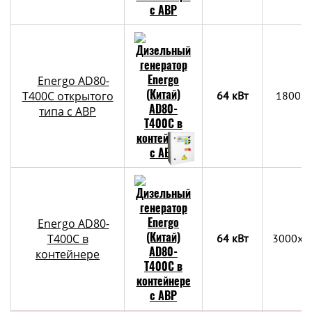
Energo AD80-
T400C открытого
64 кВт
1800x
типа с АВР
Energo AD80-
T400C в
64 кВт
3000х2
контейнере