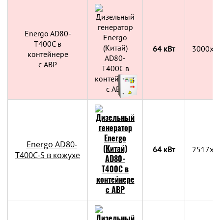
Energo AD80-
T400C в
64 кВт
3000х2
контейнере
c АВР
Energo AD80-
64 кВт
2517x1
T400C-S в кожухе