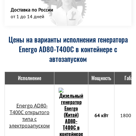
Доставка по России
от 1 до 14 дней
Цены на варианты исполнения генератора
Energo AD80-T400C в контейнере с
автозапуском
Исполнение
Мощность
Габар
Energo AD80-
T400C открытого
64 кВт
1800x
типа с
электрозапуском