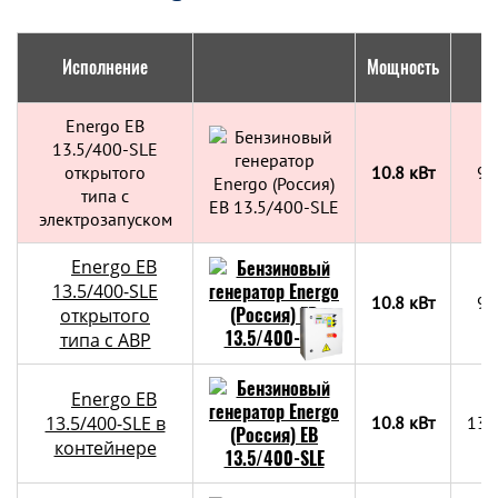
Исполнение
Мощность
Г
Energo EB
13.5/400-SLE
открытого
10.8 кВт
90
типа с
электрозапуском
Energo EB
13.5/400-SLE
10.8 кВт
90
открытого
типа с АВР
Energo EB
13.5/400-SLE в
10.8 кВт
130
контейнере