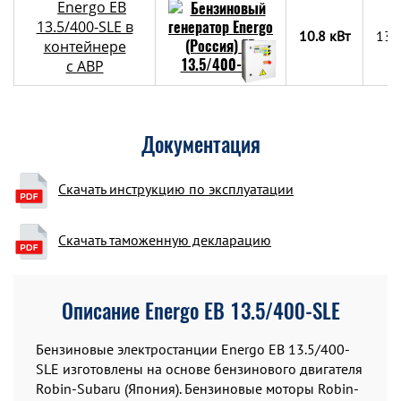
Energo EB
13.5/400-SLE в
10.8 кВт
130
контейнере
c АВР
Документация
Скачать инструкцию по эксплуатации
Скачать таможенную декларацию
Описание Energo EB 13.5/400-SLE
Бензиновые электростанции Energo EB 13.5/400-
SLE изготовлены на основе бензинового двигателя
Robin-Subaru (Япония). Бензиновые моторы Robin-