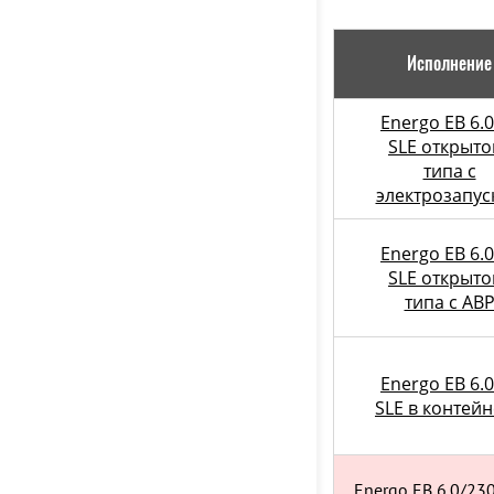
Исполнение
Energo EB 6.0
SLE открыто
типа с
электрозапус
Energo EB 6.0
SLE открыто
типа с АВ
Energo EB 6.0
SLE в контей
Energo EB 6.0/23