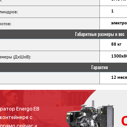
1
линдров:
электр
ротов:
Габаритные размеры и вес
88 кг
1300x8
змеры (ДхШхВ):
Гарантия
12 мес
ратор Energo EB
 контейнере с
 прямо сейчас
и