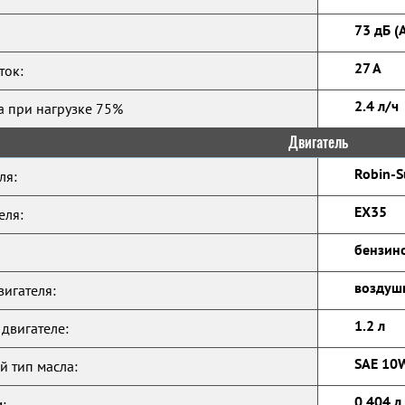
73 дБ (
27 А
ток:
2.4 л/ч
а при нагрузке 75%
Двигатель
Robin-S
ля:
EX35
еля:
бензино
воздуш
игателя:
1.2 л
 двигателе:
SAE 10
 тип масла:
0.404 л
: