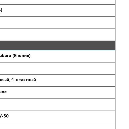
А)
ubaru (Япония)
вый, 4-х тактный
ное
W-30