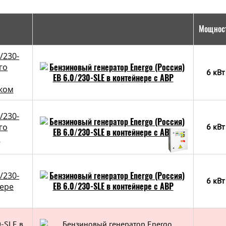
Мощнос
/230-
го
6 кВт
ком
/230-
го
6 кВт
Р
/230-
6 кВт
нере
0-SLE в