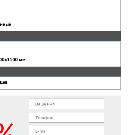
онный
00x1100 мм
яцев
%