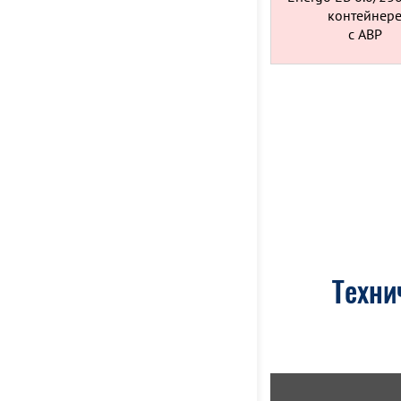
контейнер
c АВР
Техни