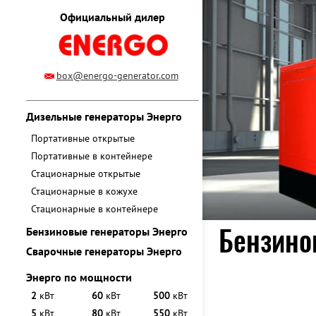
Официальный дилер
box@energo-generator.com
Дизельные генераторы Энерго
Портативные открытые
Портативные в контейнере
Стационарные открытые
Стационарные в кожухе
Стационарные в контейнере
Бензинов
Бензиновые генераторы Энерго
Сварочные генераторы Энерго
Энерго по мощности
2
кВт
60
кВт
500
кВт
5
кВт
80
кВт
550
кВт