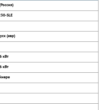
(Россия)
230-SLE
уск (авр)
6 кВт
6 кВт
йнере