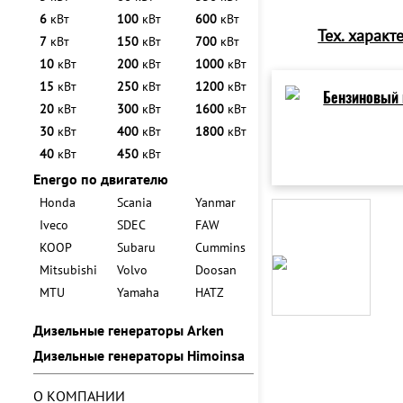
6
кВт
100
кВт
600
кВт
Тех. характ
7
кВт
150
кВт
700
кВт
10
кВт
200
кВт
1000
кВт
15
кВт
250
кВт
1200
кВт
20
кВт
300
кВт
1600
кВт
30
кВт
400
кВт
1800
кВт
40
кВт
450
кВт
Energo по двигателю
Honda
Scania
Yanmar
Iveco
SDEC
FAW
KOOP
Subaru
Cummins
Mitsubishi
Volvo
Doosan
MTU
Yamaha
HATZ
Дизельные генераторы Arken
Дизельные генераторы Himoinsa
О КОМПАНИИ