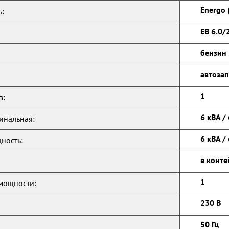
Energo 
:
EB 6.0/
бензин
автозап
1
з:
6 кВА / 
инальная:
6 кВА / 
ность:
в конте
1
мощности:
230 В
50 Гц