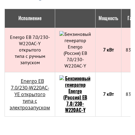
Исполнение
Мощность
Габ
Energo EB 7.0/230-
W220АC-Y
открытого
7 кВт
835
типа с ручным
запуском
Energo EB
7.0/230-W220АC-
YE открытого
7 кВт
835
типа с
электрозапуском