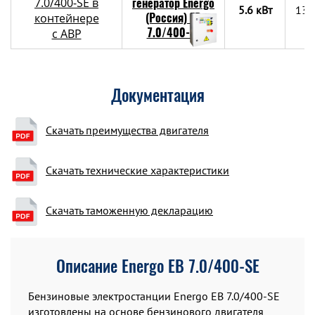
7.0/400-SE в
5.6 кВт
130
контейнере
c АВР
Документация
Скачать преимущества двигателя
Скачать технические характеристики
Скачать таможенную декларацию
Описание Energo EB 7.0/400-SE
Бензиновые электростанции Energo EB 7.0/400-SE
изготовлены на основе бензинового двигателя