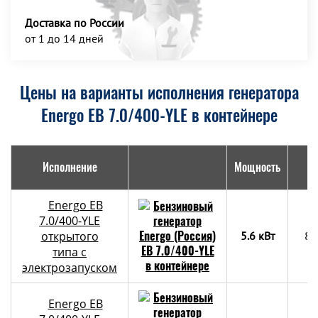
Доставка по России
от 1 до 14 дней
Цены на варианты исполнения генератора
Energo EB 7.0/400-YLE в контейнере
Исполнение
Мощность
Г
Energo EB
7.0/400-YLE
открытого
5.6 кВт
83
типа с
электрозапуском
Energo EB