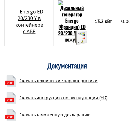
Energo ED
20/230 Y в
13.2 кВт
3000х
контейнере
c АВР
Документация
Скачать технические характеристики
Скачать инструкцию по эксплуатации (ED)
Скачать таможенную декларацию