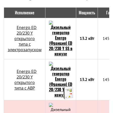
Исполнение
Мощность
Габ
Energo ED
20/230 Y
открытого
13.2 кВт
1450
типа с
электрозапуском
Energo ED
20/230 Y
13.2 кВт
1450
открытого
типа с АВР