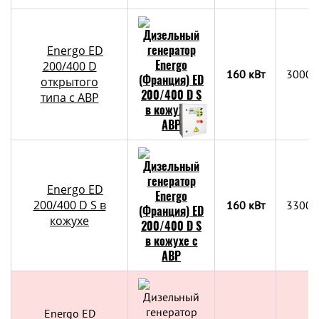
Energo ED
200/400 D
160 кВт
3000x
открытого
типа с АВР
Energo ED
200/400 D S в
160 кВт
3300х
кожухе
Energo ED