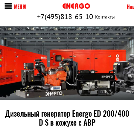
МЕНЮ
На
+7(495)818-65-10
Контакты
Дизельный генератор Energo ED 200/400
D S в кожухе c АВР