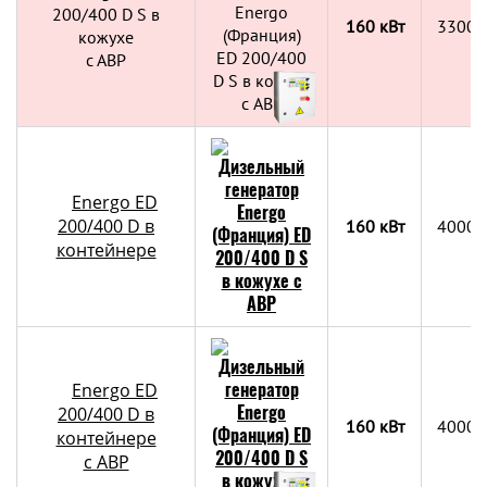
200/400 D S в
160 кВт
3300х
кожухе
с АВР
Energo ED
200/400 D в
160 кВт
4000х
контейнере
Energo ED
200/400 D в
160 кВт
4000х
контейнере
c АВР