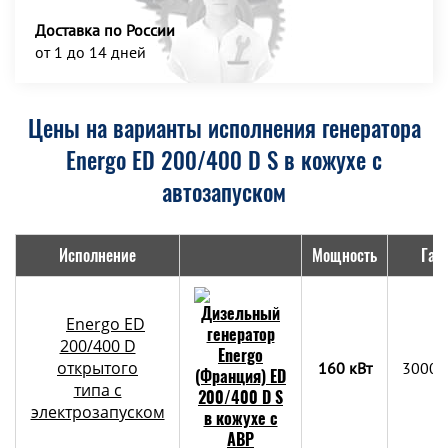
Доставка по России
от 1 до 14 дней
Цены на варианты исполнения генератора
Energo ED 200/400 D S в кожухе с
автозапуском
Исполнение
Мощность
Габ
Energo ED
200/400 D
открытого
160 кВт
3000x
типа с
электрозапуском