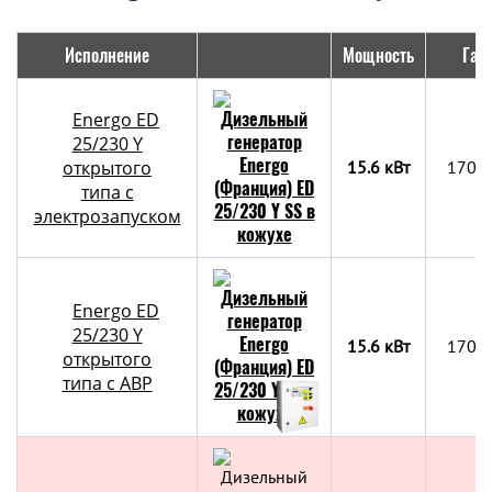
Исполнение
Мощность
Габ
Energo ED
25/230 Y
открытого
15.6 кВт
1700
типа с
электрозапуском
Energo ED
25/230 Y
15.6 кВт
1700
открытого
типа с АВР