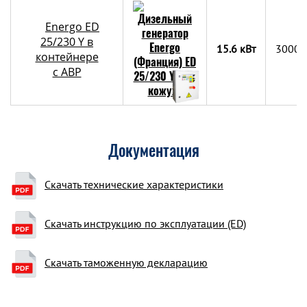
Energo ED
25/230 Y в
15.6 кВт
3000х
контейнере
c АВР
Документация
Скачать технические характеристики
Скачать инструкцию по эксплуатации (ED)
Скачать таможенную декларацию