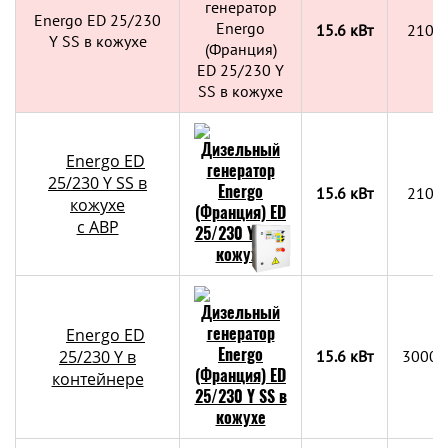
Energo ED 25/230
15.6 кВт
2100
Y SS в кожухе
Energo ED
25/230 Y SS в
15.6 кВт
2100
кожухе
с АВР
Energo ED
25/230 Y в
15.6 кВт
3000х
контейнере