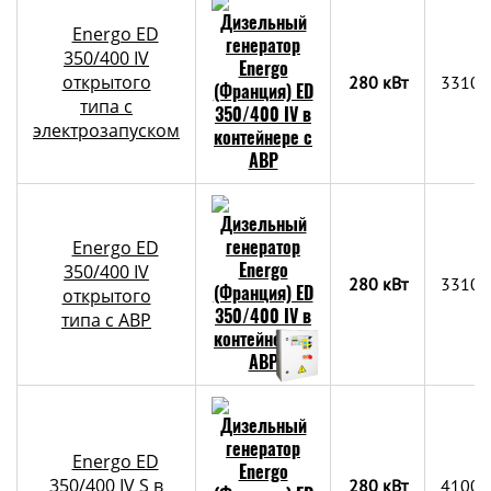
Energo ED
350/400 IV
открытого
280 кВт
3310х
типа с
электрозапуском
Energo ED
350/400 IV
280 кВт
3310х
открытого
типа с АВР
Energo ED
350/400 IV S в
280 кВт
4100x