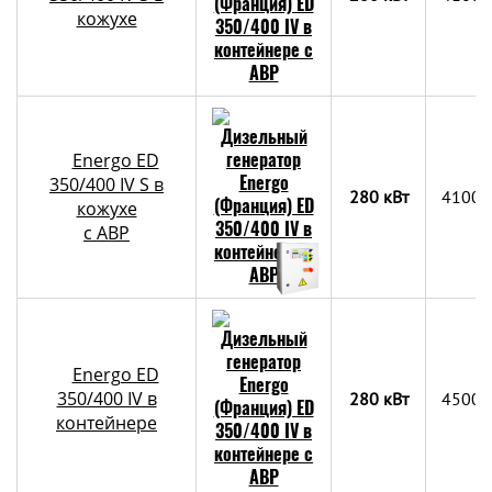
кожухе
Energo ED
350/400 IV S в
280 кВт
4100x
кожухе
с АВР
Energo ED
350/400 IV в
280 кВт
4500х
контейнере