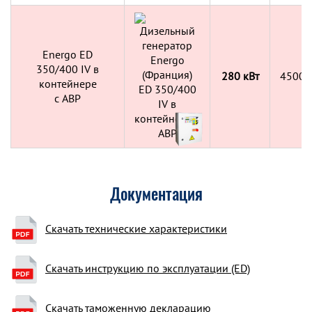
Energo ED
350/400 IV в
280 кВт
4500х
контейнере
c АВР
Документация
Скачать технические характеристики
Скачать инструкцию по эксплуатации (ED)
Скачать таможенную декларацию