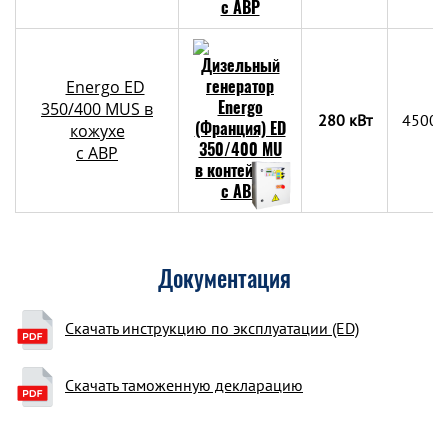
Energo ED
350/400 MUS в
280 кВт
4500х
кожухе
с АВР
Документация
Скачать инструкцию по эксплуатации (ED)
Скачать таможенную декларацию