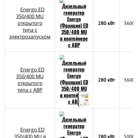
Energo ED
350/400 MU
открытого
280 кВт
3600х
типа с
электрозапуском
Energo ED
350/400 MU
280 кВт
3600х
открытого
типа с АВР
Energo ED
350/400 MU в
280 кВт
5000х