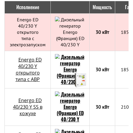
Исполнение
Мощность
Габ
Energo ED
40/230 Y
открытого
30 кВт
1850
типа с
электрозапуском
Energo ED
40/230 Y
30 кВт
1850
открытого
типа с АВР
Energo ED
40/230 Y SS в
30 кВт
2100
кожухе