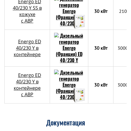
Energo ED
40/230 Y SS в
30 кВт
2100
кожухе
с АВР
Energo ED
40/230 Y в
30 кВт
3000х
контейнере
Energo ED
40/230 Y в
30 кВт
3000х
контейнере
c АВР
Документация