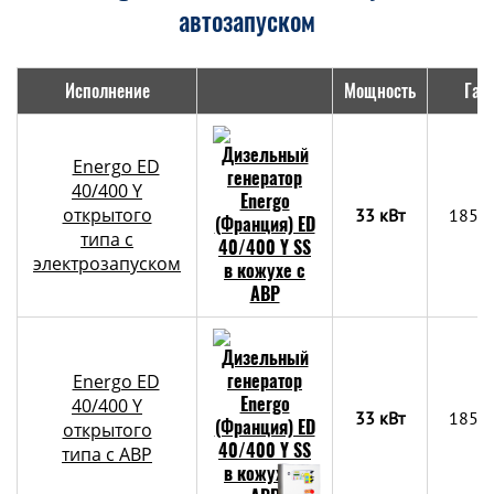
автозапуском
Исполнение
Мощность
Габ
Energo ED
40/400 Y
открытого
33 кВт
1850
типа с
электрозапуском
Energo ED
40/400 Y
33 кВт
1850
открытого
типа с АВР