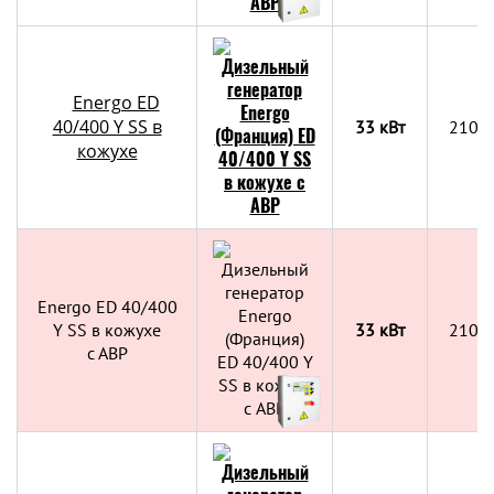
Energo ED
40/400 Y SS в
33 кВт
2100
кожухе
Energo ED 40/400
Y SS в кожухе
33 кВт
2100
с АВР