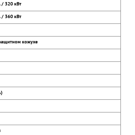
 / 320 кВт
 / 360 кВт
защитном кожухе
А)
ч