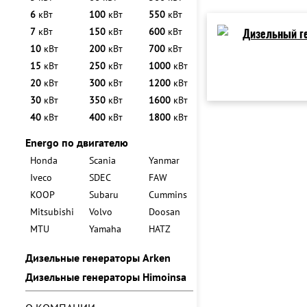
6
кВт
100
кВт
550
кВт
7
кВт
150
кВт
600
кВт
10
кВт
200
кВт
700
кВт
15
кВт
250
кВт
1000
кВт
20
кВт
300
кВт
1200
кВт
30
кВт
350
кВт
1600
кВт
40
кВт
400
кВт
1800
кВт
Energo по двигателю
Honda
Scania
Yanmar
Iveco
SDEC
FAW
KOOP
Subaru
Cummins
Mitsubishi
Volvo
Doosan
MTU
Yamaha
HATZ
Дизельные генераторы Arken
Дизельные генераторы Himoinsa