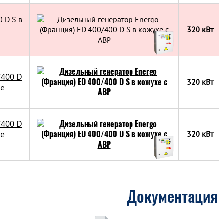
 D S в
320 кВт
/400 D
320 кВт
ре
/400 D
ре
320 кВт
Документация