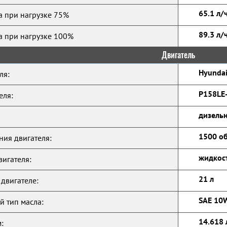
65.1 л/
а при нагрузке 75%
89.3 л/
а при нагрузке 100%
Двигатель
Hyunda
ля:
P158LE
еля:
дизельн
1500 о
ния двигателя:
жидкос
игателя:
21 л
 двигателе:
SAE 10
 тип масла:
14.618 
: