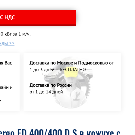
 С НДС
 кВт за 1 м/ч.
нды >>
я Вас
Доставка по Москве и Подмосковью
от
1 до 3 дней – БЕСПЛАТНО
Доставка по России
айн и
от 1 до 14 дней
У
rgo ED 400/400 D S в кожухе с