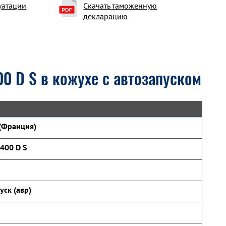
уатации
Скачать таможенную
декларацию
0 D S в кожухе с автозапуском
(Франция)
400 D S
уск (авр)