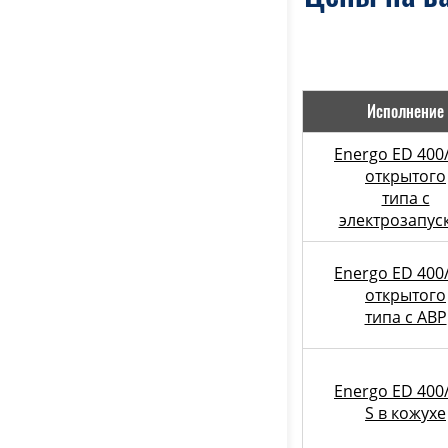
Исполнение
Energo ED 400
открытого
типа с
электрозапус
Energo ED 400
открытого
типа с АВР
Energo ED 400
S в кожухе