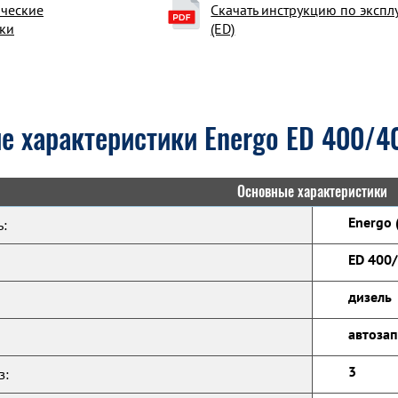
ические
Скачать инструкцию по экспл
ки
(ED)
е характеристики Energo ED 400/40
Основные характеристики
Energo 
:
ED 400/
дизель
автозап
3
з: