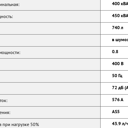
400 кВА
инальная:
450 кВА
ность:
740 л
в шумо
0.8
мощности:
400 В
50 Гц
72 дБ (
576 А
ток:
AS5
ения:
43.9 л/
а при нагрузке 50%