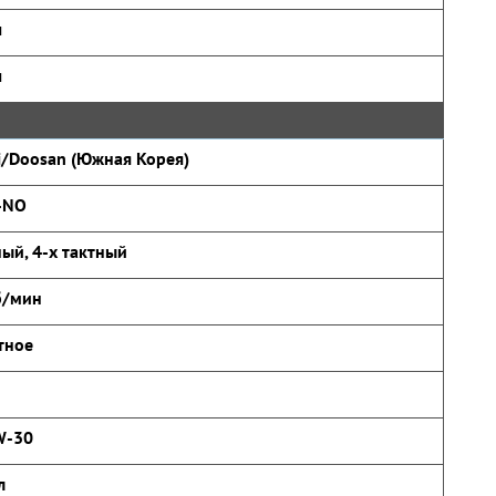
ч
ч
i/Doosan (Южная Корея)
-NO
ый, 4-х тактный
б/мин
тное
W-30
л