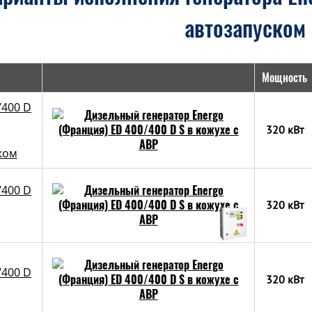
автозапуском
Мощность
/400 D
320 кВт
ком
/400 D
320 кВт
/400 D
320 кВт