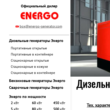
Официальный дилер
box@energo-generator.com
Дизельные генераторы Энерго
Портативные открытые
Портативные в контейнере
Стационарные открытые
Стационарные в кожухе
Стационарные в контейнере
Дизельн
Бензиновые генераторы Энерго
Сварочные генераторы Энерго
Энерго по мощности
2
кВт
60
кВт
450
кВт
Тех. характ
5
кВт
80
кВт
500
кВт