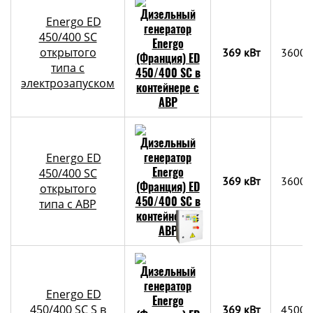
Energo ED
450/400 SC
открытого
369 кВт
3600х
типа с
электрозапуском
Energo ED
450/400 SC
369 кВт
3600х
открытого
типа с АВР
Energo ED
450/400 SC S в
369 кВт
4500х