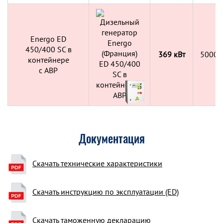
Energo ED
450/400 SC в
369 кВт
5000х
контейнере
c АВР
Документация
Скачать технические характеристики
Скачать инструкцию по эксплуатации (ED)
Скачать таможенную декларацию