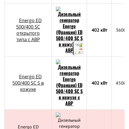
Energo ED
500/400 SC
402 кВт
3600х
открытого
типа с АВР
Energo ED
500/400 SC S в
402 кВт
4500х
кожухе
Energo ED