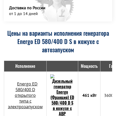
Доставка по России
от 1 до 14 дней
Цены на варианты исполнения генератора
Energo ED 580/400 D S в кожухе с
автозапуском
Исполнение
Мощность
Габ
Energo ED
580/400 D
открытого
461 кВт
3600х
типа с
электрозапуском