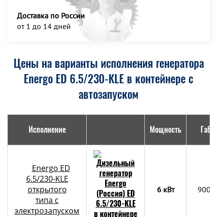
Доставка по России
от 1 до 14 дней
Цены на варианты исполнения генератора
Energo ED 6.5/230-KLE в контейнере с
автозапуском
Исполнение
Мощность
Габа
Energo ED
6.5/230-KLE
открытого
6 кВт
900х
типа с
электрозапуском