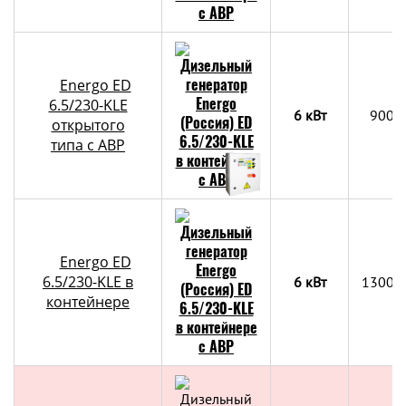
Energo ED
6.5/230-KLE
6 кВт
900х
открытого
типа с АВР
Energo ED
6.5/230-KLE в
6 кВт
1300x
контейнере