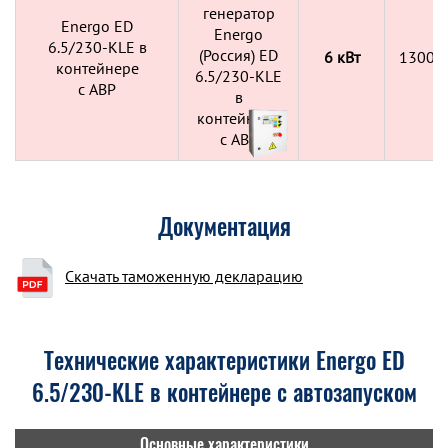
Energo ED
6.5/230-KLE в
6 кВт
1300x
контейнере
c АВР
Документация
Скачать таможенную декларацию
Технические характеристики Energo ED
6.5/230-KLE в контейнере с автозапуском
Основные характеристики