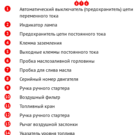
1
Автоматический выключатель (предохранитель) цепи
переменного тока
2
Индикатор лампа
3
Предохранитель цепи постоянного тока
4
Клемма заземления
5
Выходные клеммы постоянного тока
6
Пробка маслозаливной горловины
7
Пробка для слива масла
8
Серийный номер двигателя
9
Ручка ручного стартера
10
Воздушный фильтр
11
Топливный кран
12
Ручка ручного стартера
13
Рычаг воздушной заслонки
14
Указатель уровня топлива