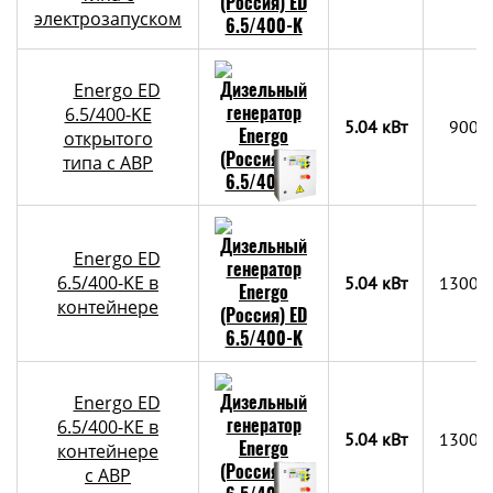
электрозапуском
Energo ED
6.5/400-KE
5.04 кВт
900х
открытого
типа с АВР
Energo ED
6.5/400-KE в
5.04 кВт
1300x
контейнере
Energo ED
6.5/400-KE в
5.04 кВт
1300x
контейнере
c АВР