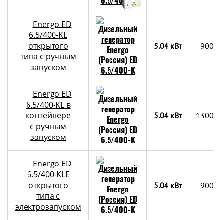
Energo ED
6.5/400-KL
открытого
5.04 кВт
900х
типа с ручным
запуском
Energo ED
6.5/400-KL в
контейнере
5.04 кВт
1300x
с ручным
запуском
Energo ED
6.5/400-KLE
открытого
5.04 кВт
900х
типа с
электрозапуском