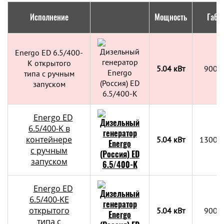
Исполнение
Мощность
Габа
Energo ED 6.5/400-
K открытого
5.04 кВт
900х
типа с ручным
запуском
Energo ED
6.5/400-K в
контейнере
5.04 кВт
1300x
с ручным
запуском
Energo ED
6.5/400-KE
открытого
5.04 кВт
900х
типа с