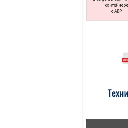
контейнер
c АВР
Техни