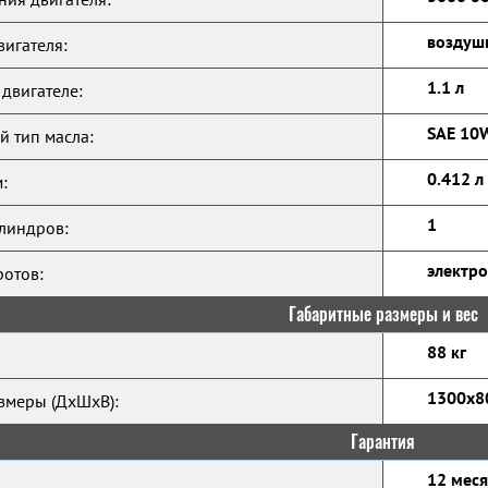
воздуш
игателя:
1.1 л
 двигателе:
SAE 10
 тип масла:
0.412 л
:
1
линдров:
электр
ротов:
Габаритные размеры и вес
88 кг
1300x8
змеры (ДхШхВ):
Гарантия
12 мес