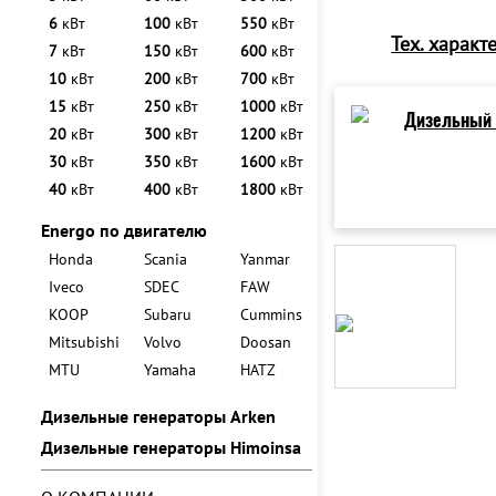
6
кВт
100
кВт
550
кВт
Тех. характ
7
кВт
150
кВт
600
кВт
10
кВт
200
кВт
700
кВт
15
кВт
250
кВт
1000
кВт
20
кВт
300
кВт
1200
кВт
30
кВт
350
кВт
1600
кВт
40
кВт
400
кВт
1800
кВт
Energo по двигателю
Honda
Scania
Yanmar
Iveco
SDEC
FAW
KOOP
Subaru
Cummins
Mitsubishi
Volvo
Doosan
MTU
Yamaha
HATZ
Дизельные генераторы Arken
Дизельные генераторы Himoinsa