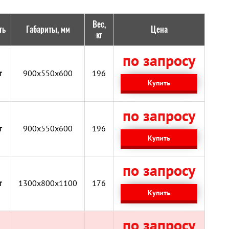
Вес,
ть
Габариты, мм
Цена
кг
по запросу
т
900x550x600
196
Купить
по запросу
т
900x550x600
196
Купить
по запросу
т
1300x800x1100
176
Купить
по запросу