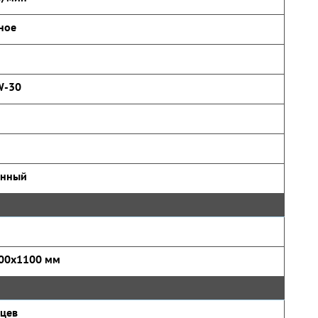
ное
W-30
онный
00x1100 мм
яцев