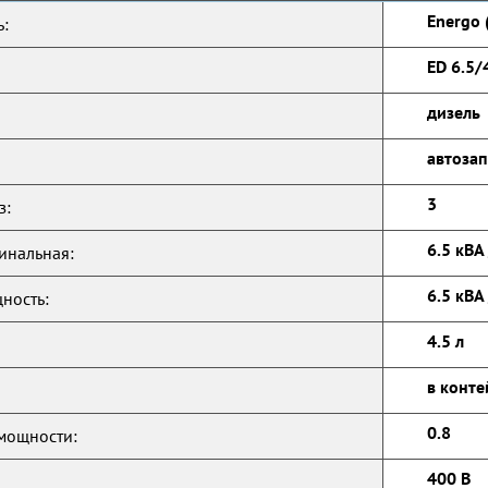
Energo 
:
ED 6.5/
дизель
автозап
3
з:
6.5 кВА 
инальная:
6.5 кВА 
ность:
4.5 л
в конте
0.8
мощности:
400 В