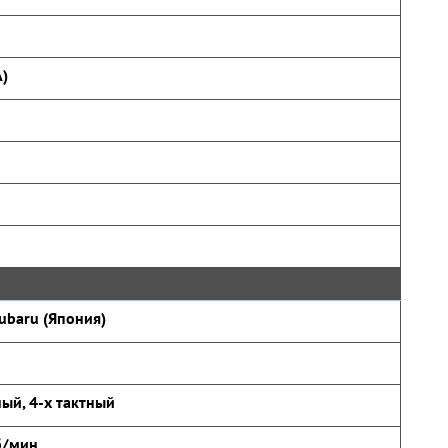
А)
ubaru (Япония)
ый, 4-х тактный
б/мин