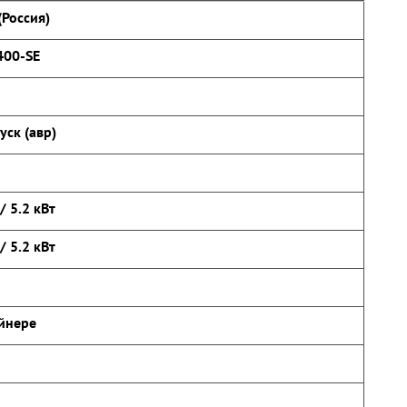
(Россия)
400-SE
уск (авр)
/ 5.2 кВт
/ 5.2 кВт
йнере