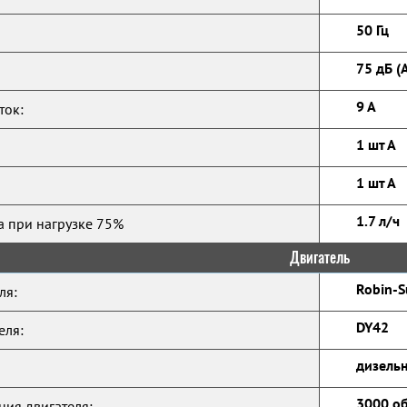
50 Гц
75 дБ (
9 А
ток:
1 шт А
1 шт А
1.7 л/ч
а при нагрузке 75%
Двигатель
Robin-S
ля:
DY42
еля:
дизельн
3000 о
ния двигателя: