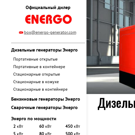
Официальный дилер
box@energo-generator.com
Дизельные генераторы Энерго
Портативные открытые
Портативные в контейнере
Стационарные открытые
Стационарные в кожухе
Стационарные в контейнере
Дизельн
Бензиновые генераторы Энерго
Сварочные генераторы Энерго
Энерго по мощности
2
кВт
60
кВт
450
кВт
5
кВт
80
кВт
500
кВт