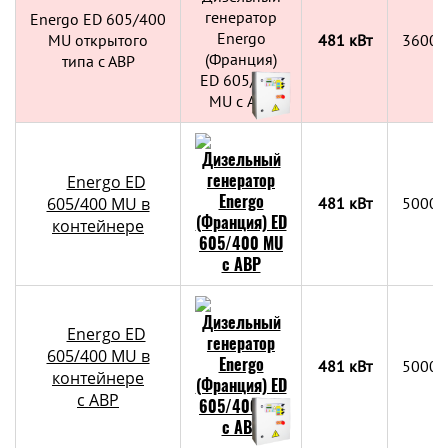
Energo ED 605/400
MU открытого
481 кВт
3600х
типа с АВР
Energo ED
605/400 MU в
481 кВт
5000х
контейнере
Energo ED
605/400 MU в
481 кВт
5000х
контейнере
c АВР