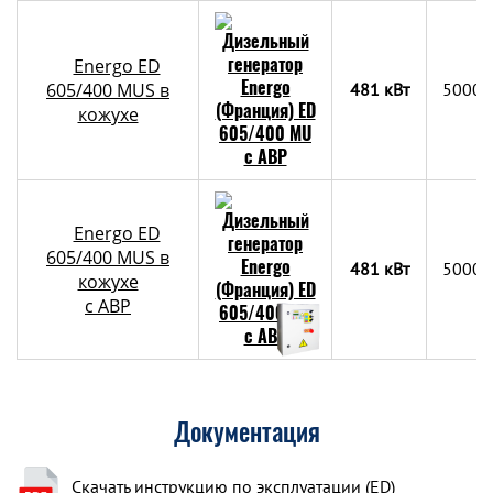
Energo ED
605/400 MUS в
481 кВт
5000х
кожухе
Energo ED
605/400 MUS в
481 кВт
5000х
кожухе
с АВР
Документация
Скачать инструкцию по эксплуатации (ED)