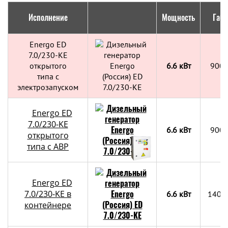
Исполнение
Мощность
Габа
Energo ED
7.0/230-KE
открытого
6.6 кВт
900х
типа с
электрозапуском
Energo ED
7.0/230-KE
6.6 кВт
900х
открытого
типа с АВР
Energo ED
7.0/230-KE в
6.6 кВт
1400
контейнере