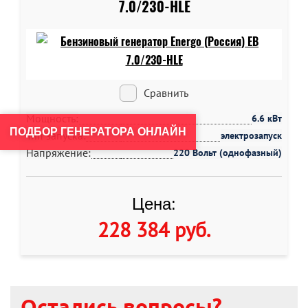
7.0/230-HLE
Сравнить
Мощность:
6.6 кВт
ПОДБОР ГЕНЕРАТОРА ОНЛАЙН
Тип запуска:
электрозапуск
Напряжение:
220 Вольт (однофазный)
Цена:
228 384 руб
.
Остались вопросы?