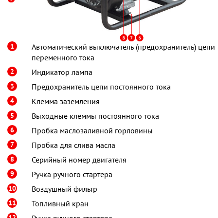
1
Автоматический выключатель (предохранитель) цепи
переменного тока
2
Индикатор лампа
3
Предохранитель цепи постоянного тока
4
Клемма заземления
5
Выходные клеммы постоянного тока
6
Пробка маслозаливной горловины
7
Пробка для слива масла
8
Серийный номер двигателя
9
Ручка ручного стартера
10
Воздушный фильтр
11
Топливный кран
12