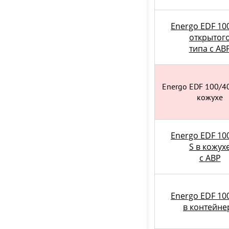
Energo EDF 100
открытог
типа с АВ
Energo EDF 100/40
кожухе
Energo EDF 100
S в кожух
с АВР
Energo EDF 100
в контейне