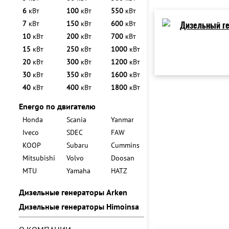
6
кВт
100
кВт
550
кВт
7
кВт
150
кВт
600
кВт
10
кВт
200
кВт
700
кВт
15
кВт
250
кВт
1000
кВт
20
кВт
300
кВт
1200
кВт
30
кВт
350
кВт
1600
кВт
40
кВт
400
кВт
1800
кВт
Energo по двигателю
Honda
Scania
Yanmar
Iveco
SDEC
FAW
KOOP
Subaru
Cummins
Mitsubishi
Volvo
Doosan
MTU
Yamaha
HATZ
Дизельные генераторы Arken
Дизельные генераторы Himoinsa