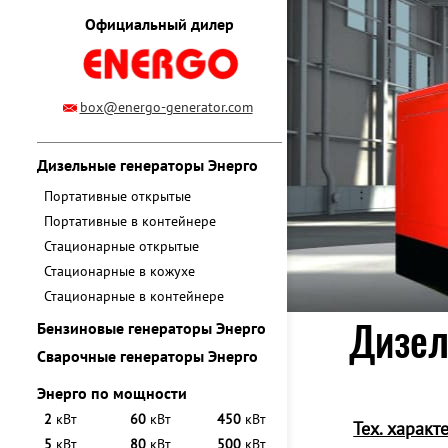
Официальный дилер
box@energo-generator.com
Дизельные генераторы Энерго
Портативные открытые
Портативные в контейнере
Стационарные открытые
Стационарные в кожухе
Стационарные в контейнере
Дизел
Бензиновые генераторы Энерго
Сварочные генераторы Энерго
Энерго по мощности
2
кВт
60
кВт
450
кВт
Тех. характ
5
кВт
80
кВт
500
кВт