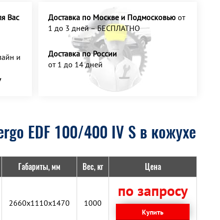
я Вас
Доставка по Москве и Подмосковью
от
1 до 3 дней – БЕСПЛАТНО
Доставка по России
айн и
от 1 до 14 дней
У
rgo EDF 100/400 IV S в кожухе
Габариты, мм
Вес, кг
Цена
по запросу
2660x1110x1470
1000
Купить