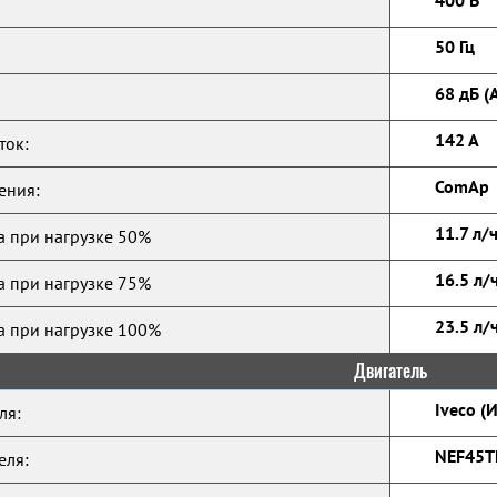
400 В
50 Гц
68 дБ (
142 А
ток:
ComAp
ения:
11.7 л/
а при нагрузке 50%
16.5 л/
а при нагрузке 75%
23.5 л/
а при нагрузке 100%
Двигатель
Iveco (
ля:
NEF45
еля: