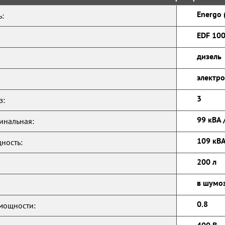
Energo 
:
EDF 100
дизель
электро
3
з:
99 кВА 
инальная:
109 кВА
ность:
200 л
в шумо
0.8
мощности: