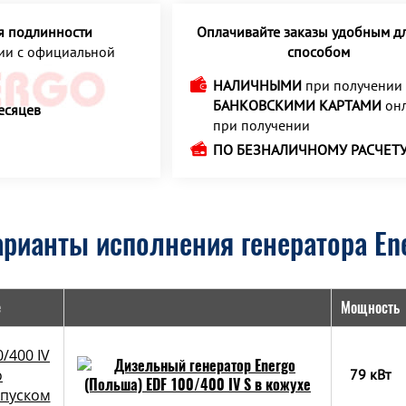
я подлинности
Оплачивайте заказы удобным дл
ции с официальной
способом
НАЛИЧНЫМИ
при получении
БАНКОВСКИМИ КАРТАМИ
онл
есяцев
при получении
ПО БЕЗНАЛИЧНОМУ РАСЧЕТ
рианты исполнения генератора Ene
е
Мощность
/400 IV
о
79 кВт
апуском