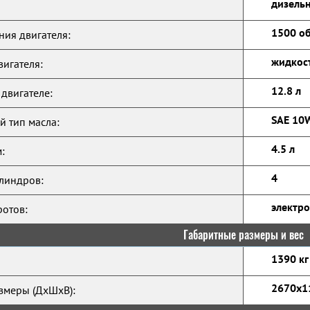
дизельн
1500 о
ния двигателя:
жидкос
игателя:
12.8 л
 двигателе:
SAE 10
 тип масла:
4.5 л
:
4
линдров:
электр
ротов:
Габаритные размеры и вес
1390 кг
2670x1
змеры (ДхШхВ):