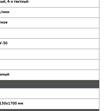
ый, 4-х тактный
б/мин
тное
W-30
онный
130x1700 мм