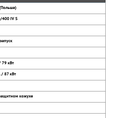
(Польша)
/400 IV S
запуск
/ 79 кВт
 / 87 кВт
защитном кожухе