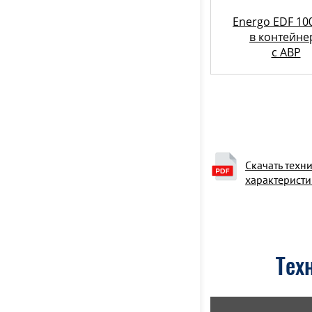
Energo EDF 100
в контейне
c АВР
Скачать техн
характеристи
Тех