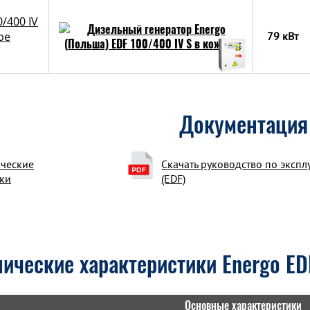
/400 IV
ре
79 кВт
Документация
ические
Скачать руководство по экспл
ки
(EDF)
нические характеристики Energo ED
Основные характеристики