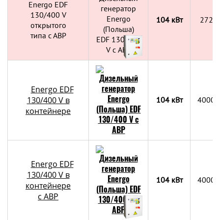
Energo EDF
130/400 V
104 кВт
2720
открытого
типа с АВР
Energo EDF
130/400 V в
104 кВт
4000х
контейнере
Energo EDF
130/400 V в
104 кВт
4000х
контейнере
c АВР