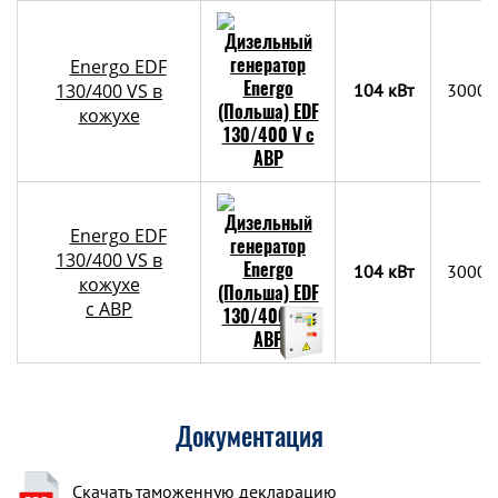
Energo EDF
130/400 VS в
104 кВт
3000x
кожухе
Energo EDF
130/400 VS в
104 кВт
3000x
кожухе
с АВР
Документация
Скачать таможенную декларацию