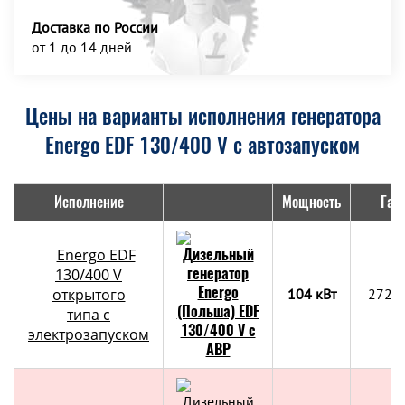
Доставка по России
от 1 до 14 дней
Цены на варианты исполнения генератора
Energo EDF 130/400 V с автозапуском
Исполнение
Мощность
Габ
Energo EDF
130/400 V
открытого
104 кВт
2720
типа с
электрозапуском