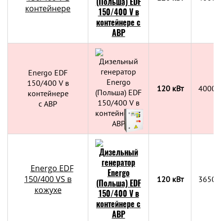
контейнере
Energo EDF
150/400 V в
120 кВт
4000х
контейнере
c АВР
Energo EDF
150/400 VS в
120 кВт
3650x
кожухе