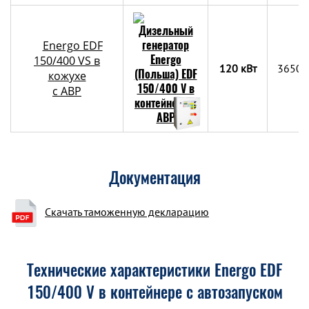
Energo EDF
150/400 VS в
120 кВт
3650x
кожухе
с АВР
Документация
Скачать таможенную декларацию
Технические характеристики Energo EDF
150/400 V в контейнере с автозапуском