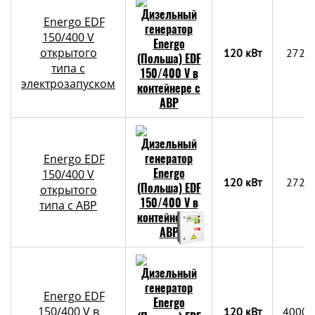
Energo EDF
150/400 V
открытого
120 кВт
2720
типа с
электрозапуском
Energo EDF
150/400 V
120 кВт
2720
открытого
типа с АВР
Energo EDF
150/400 V в
120 кВт
4000х