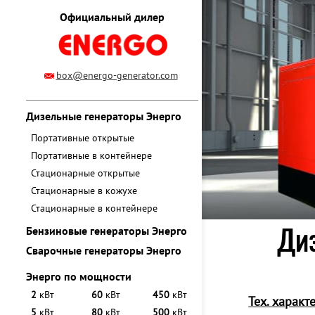
Официальный дилер
box@energo-generator.com
Дизельные генераторы Энерго
Портативные открытые
Портативные в контейнере
Стационарные открытые
Стационарные в кожухе
Стационарные в контейнере
Диз
Бензиновые генераторы Энерго
Сварочные генераторы Энерго
Энерго по мощности
2
кВт
60
кВт
450
кВт
Тех. характ
5
кВт
80
кВт
500
кВт