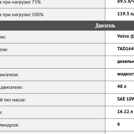
89.5 л/
а при нагрузке 75%
119.3 л
а при нагрузке 100%
Двигатель
Volvo (
ля:
TAD164
еля:
дизельн
жидкос
игателя:
48 л
 двигателе:
SAE 10
 тип масла:
16.12 л
:
6
линдров: