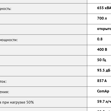
655 кВА
ность:
700 л
открыт
0.8
мощности:
400 В
50 Гц
93.5 дБ 
857 А
ток:
ComAp
ения:
59.7 л/
а при нагрузке 50%