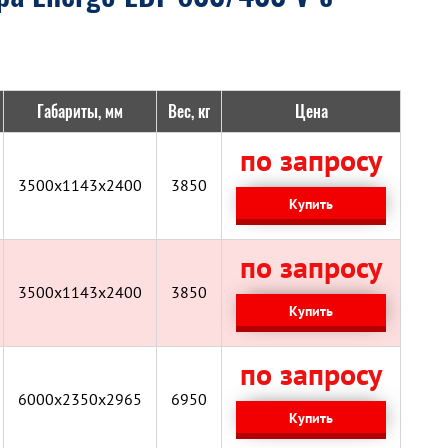
Габариты, мм
Вес, кг
Цена
по запросу
3500x1143x2400
3850
Купить
по запросу
3500x1143x2400
3850
Купить
по запросу
6000х2350х2965
6950
Купить