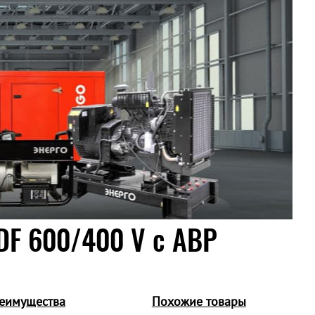
DF 600/400 V c АВР
еимущества
Похожие товары