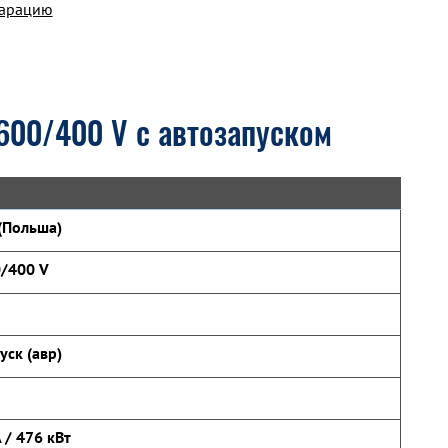
ларацию
 600/400 V с автозапуском
(Польша)
0/400 V
уск (авр)
 / 476 кВт