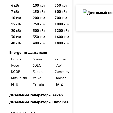
6
кВт
100
кВт
550
кВт
7
кВт
150
кВт
600
кВт
10
кВт
200
кВт
700
кВт
15
кВт
250
кВт
1000
кВт
20
кВт
300
кВт
1200
кВт
30
кВт
350
кВт
1600
кВт
40
кВт
400
кВт
1800
кВт
Energo по двигателю
Honda
Scania
Yanmar
Iveco
SDEC
FAW
KOOP
Subaru
Cummins
Mitsubishi
Volvo
Doosan
MTU
Yamaha
HATZ
Дизельные генераторы Arken
Дизельные генераторы Himoinsa