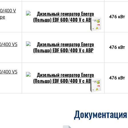
0/400 V
ере
476 кВт
0/400 VS
476 кВт
0/400 VS
476 кВт
Документация