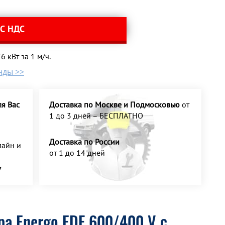
 С НДС
 кВт за 1 м/ч.
нды >>
я Вас
Доставка по Москве и Подмосковью
от
1 до 3 дней – БЕСПЛАТНО
Доставка по России
айн и
от 1 до 14 дней
У
а Energo EDF 600/400 V с