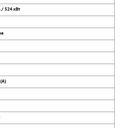
 / 524 кВт
ое
(А)
ч