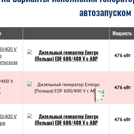
автозапуском
е
Мощность
0/400 V
о
476 кВт
апуском
/400 V
о
476 кВт
Р
0/400 V
476 кВт
ере