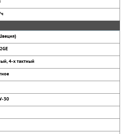
ч
/ч
Швеция)
2GE
ый, 4-х тактный
тное
W-30