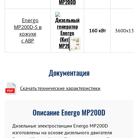
Energo
MP200D-S в
160 кВт
3600x133
кожухе
с АВР
Документация
Скачать технические характеристики
Описание Energo MP200D
Дизельные электростанции Energo MP200D
изготовлены на основе дизельного двигателя