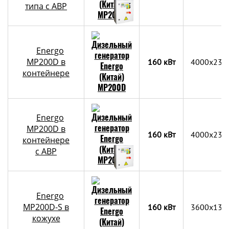
типа с АВР
Energo
MP200D в
160 кВт
4000х230
контейнере
Energo
MP200D в
160 кВт
4000х230
контейнере
c АВР
Energo
MP200D-S в
160 кВт
3600x133
кожухе