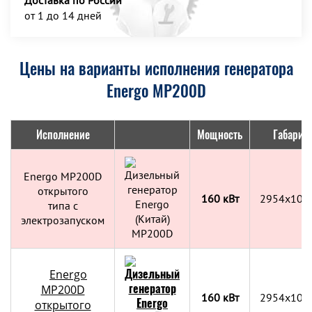
Доставка по России
от 1 до 14 дней
Цены на варианты исполнения генератора
Energo MP200D
Исполнение
Мощность
Габарит
Energo MP200D
открытого
160 кВт
2954x109
типа с
электрозапуском
Energo
MP200D
160 кВт
2954x109
открытого