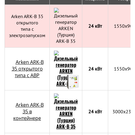
Arken ARK-B 35
открытого
24 кВт
1550x90
типа с
электрозапуском
Arken ARK-B
35 открытого
24 кВт
1550x90
типа с АВР
Arken ARK-B
35 в
24 кВт
3000х230
контейнере