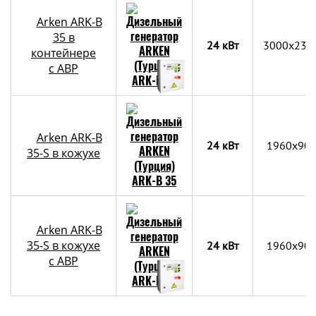
Arken ARK-B
35 в
24 кВт
3000х230
контейнере
c АВР
Arken ARK-B
24 кВт
1960x90
35-S в кожухе
Arken ARK-B
35-S в кожухе
24 кВт
1960x90
с АВР